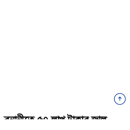
বনানীতে ৫৭ লাখ টাকার জাল