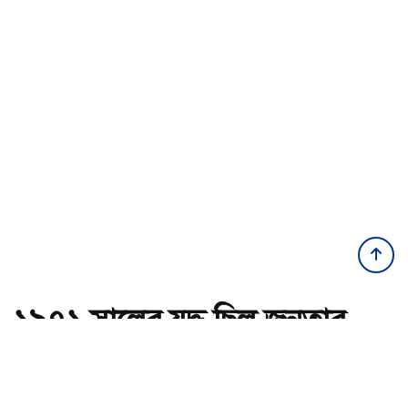
১৯৭১ সালের যুদ্ধ ছিল জনতার,
কোনো রাজনৈতিক দলের নয় :
ভারপ্রাপ্ত রাষ্ট্রপতি