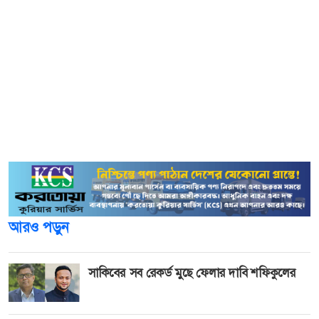
দেশের ৪৯২টি উপজেলায় বিদ্যমান ৫০ শয্যার হাসপাতালকে ১০০
শয্যাবিশিষ্ট হাসপাতালে রূপান্তর করা হবে জানিয়ে মন্ত্রী বলেন,
খুলনা, বরিশাল, রংপুর, রাজশাহী বিভাগ ও কুমিল্লায় পাঁচটি শিশু
হাসপাতাল করা হবে। যার প্রতিটিতে একটি করে থাকবে
আইসিইউ।
স্বাস্থ্যমন্ত্রী বলেন, চায়না-বাংলাদেশ যৌথভাবে নারীদের জন্য ১০০০
শয্যা বিশিষ্ট পাঁচটি হাসপাতাল তৈরি করবে।
আরও পড়ুন
সাকিবের সব রেকর্ড মুছে ফেলার দাবি শফিকুলের