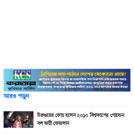
দেবীরচর এলাকার মো. জামশেদের মেয়ে এবং মো. শাহাদাত
উপজেলার কালমা ইউনিয়নের ২ নম্বর ওয়ার্ডের তোরাবগঞ্জ
এলাকার মো. আনোয়ার হোসেনের ছেলে।
স্থানীয় সূত্রে জানা গেছে, সকালে ঘরের কাজে ব্যস্ত ছিলেন শিশুদের
স্বজনরা। এ ফাঁকে শিশুরা পরিবারের সদস্যদের অগোচরে ঘর থেকে
বেরিয়ে যায়। পরে তাদের দেখতে না পেয়ে স্বজনরা খোঁজাখুঁজি শুরু
করেন।
আরও পড়ুন
উরুগুয়ের কোচ হলেন ২০১০ বিশ্বকাপের গোল্ডেন
বল জয়ী ফোরলান