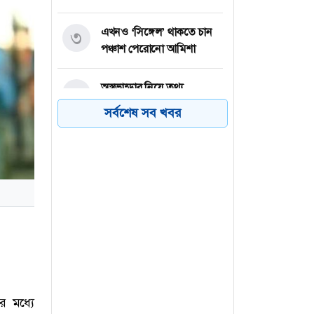
এখনও ‘সিঙ্গেল’ থাকতে চান
৩
পঞ্চাশ পেরোনো আমিশা
অস্ত্রভান্ডার নিয়ে তথ্য
৪
ফাঁসকারীদের কারাদণ্ডের
সর্বশেষ সব খবর
হুঁশিয়ারি ট্রাম্পের
বিএনপির সংসদ সদস্য
৫
বীথিকাকে আইনি নোটিশ
দিলেন আসিফ মাহমুদ
নতুন বিশ্বরেকর্ড গড়লেন জস
৬
বাটলার
র মধ্যে