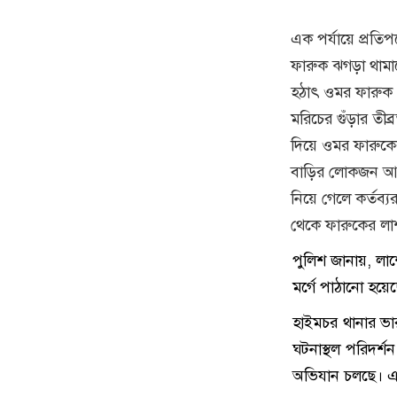
এক পর্যায়ে প্রতি
ফারুক ঝগড়া থামা
হঠাৎ ওমর ফারুক 
মরিচের গুঁড়ার তী
দিয়ে ওমর ফারুকে
বাড়ির লোকজন আশঙ্
নিয়ে গেলে কর্তব
থেকে ফারুকের লাশ
পুলিশ জানায়, লাশ
মর্গে পাঠানো হয়ে
হাইমচর থানার ভার
ঘটনাস্থল পরিদর্
অভিযান চলছে। এ ব