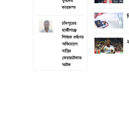
যুবকের
কারাদন্ড
ভ
চাঁদপুরের
হাজীগঞ্জে
শিশুকে ধর্ষণের
২
অভিযোগে
বাড়ির
কেয়ারটেকার
আটক