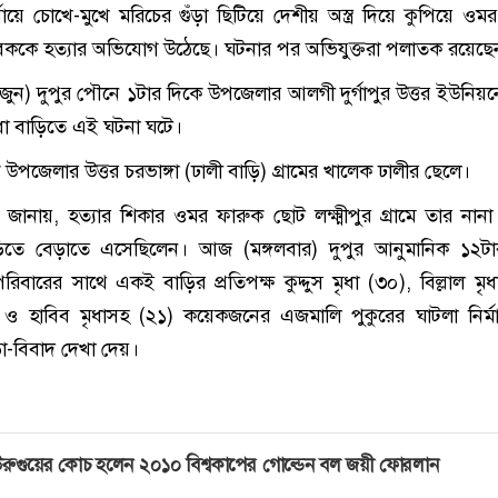
ায়ে চোখে-মুখে মরিচের গুঁড়া ছিটিয়ে দেশীয় অস্ত্র দিয়ে কুপিয়ে ওম
বককে হত্যার অভিযোগ উঠেছে। ঘটনার পর অভিযুক্তরা পলাতক রয়েছে
জুন) দুপুর পৌনে ১টার দিকে উপজেলার আলগী দুর্গাপুর উত্তর ইউনিয়
 মৃধা বাড়িতে এই ঘটনা ঘটে।
পজেলার উত্তর চরভাঙ্গা (ঢালী বাড়ি) গ্রামের খালেক ঢালীর ছেলে।
া জানায়, হত্যার শিকার ওমর ফারুক ছোট লক্ষ্মীপুর গ্রামে তার নান
াড়িতে বেড়াতে এসেছিলেন। আজ (মঙ্গলবার) দুপুর আনুমানিক ১২ট
িবারের সাথে একই বাড়ির প্রতিপক্ষ কুদ্দুস মৃধা (৩০), বিল্লাল মৃধ
) ও হাবিব মৃধাসহ (২১) কয়েকজনের এজমালি পুকুরের ঘাটলা নির্ম
া-বিবাদ দেখা দেয়।
রুগুয়ের কোচ হলেন ২০১০ বিশ্বকাপের গোল্ডেন বল জয়ী ফোরলান