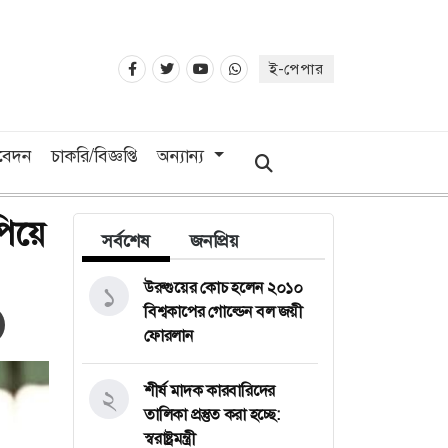
ই-পেপার
িবেদন
চাকরি/বিজ্ঞপ্তি
অন্যান্য
পিয়ে
সর্বশেষ
জনপ্রিয়
উরুগুয়ের কোচ হলেন ২০১০
১
বিশ্বকাপের গোল্ডেন বল জয়ী
ফোরলান
শীর্ষ মাদক কারবারিদের
২
তালিকা প্রস্তুত করা হচ্ছে:
স্বরাষ্ট্রমন্ত্রী