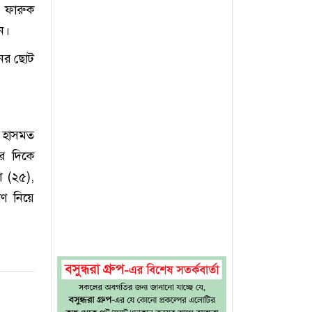
র ফারুক
ন।
নের ছোট
া হাসমত
ার দিকে
া (২৫),
াণ নিয়ে