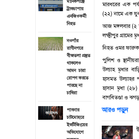
মানিকগঞ্জে
মারধরের এক পর্য
ট্রাকচাপায়
(২২) নামে এক যু
এনজিওকর্মী
নিহত
আজ মঙ্গলবার (২ 
লক্ষ্মীপুর গ্রামের
নওগাঁর
নিহত ওমর ফারুক উ
রাণীনগরে
বীজতলা প্রস্তুত
পুলিশ ও স্থানীয়র
থাকলেও
উল্যাহ মৃধার ব
আমন চারা
রোপণ করতে
হাসমত উল্যাহর পর
পারছে না
হাসান মৃধা (২৮
চাষিরা
বাগবিতণ্ডা ও ঝগড়
আরও পড়ুন
পাবনার
চাটমোহরে
ইভটিজিংয়ের
উ
অভিযোগে