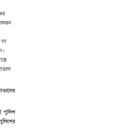
ওমর
লোকজন
 দা
ন।
ক্সে
পাতাল
সপাতালের
ই পুলিশ
পুলিশের