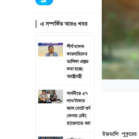
এ সম্পর্কিত আরও খবর
শীর্ষ মাদক
কারবারিদের
তালিকা প্রস্তুত
করা হচ্ছে:
স্বরাষ্ট্রমন্ত্রী
বনানীতে ৫৭
লাখ টাকার
জাল নোটে স্বর্ণ
কেনার চেষ্টা,
হাতেনাতে ধরা
ইজমালি পুকুরের 