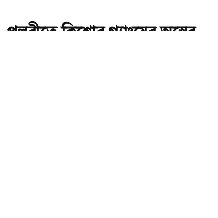
পল্লবীতে কিশোর গ্যাংয়ের অস্ত্রের
মহড়া, চাপাতিসহ আটক ২
অ-
অ+
পল্লবীতে কিশোর গ্যাংয়ের অস্ত্রের মহড়া, চাপাতিসহ আটক ২