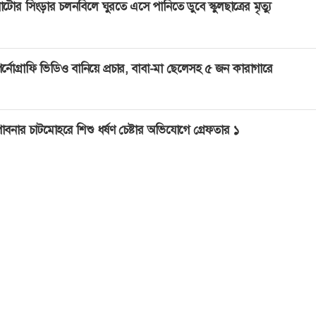
াটোর সিংড়ার চলনবিলে ঘুরতে এসে পানিতে ডুবে স্কুলছাত্রের মৃত্যু
র্নোগ্রাফি ভিডিও বানিয়ে প্রচার, বাবা-মা ছেলেসহ ৫ জন কারাগারে
াবনার চাটমোহরে শিশু ধর্ষণ চেষ্টার অভিযোগে গ্রেফতার ১