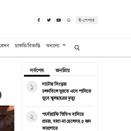
ই-পেপার
িবেদন
চাকরি/বিজ্ঞপ্তি
অন্যান্য
সর্বশেষ
জনপ্রিয়
নাটোর সিংড়ার
১
চলনবিলে ঘুরতে এসে পানিতে
ডুবে স্কুলছাত্রের মৃত্যু
পর্নোগ্রাফি ভিডিও বানিয়ে
২
প্রচার, বাবা-মা ছেলেসহ ৫ জন
কারাগারে