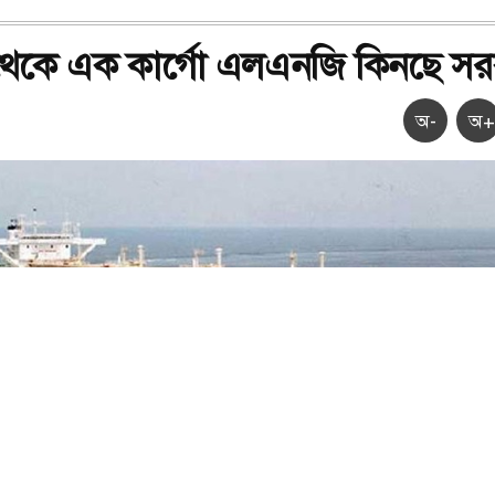
র থেকে এক কার্গো এলএনজি কিনছে স
অ-
অ+