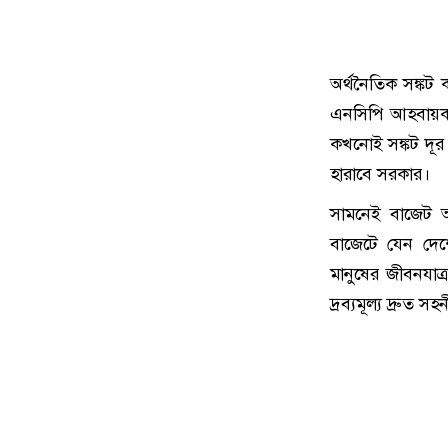
অর্থনৈতিক সঙ্কট
এনসিপি আহবায়ক। 
কখনোই সঙ্কট দূ
হারাবে সরকার।
সামনেই বাজেট 
বাজেটে যেন দেশ
মানুষের জীবনযাত
দ্রব্যমূল্য দ্রু