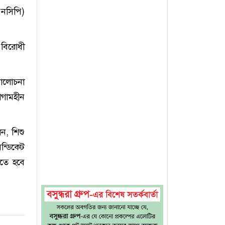
নসিপি)
 বিরোধী
সমালোচনা
াগামহীন
ন, শিশু
ন্ডিকেট
তে হবে