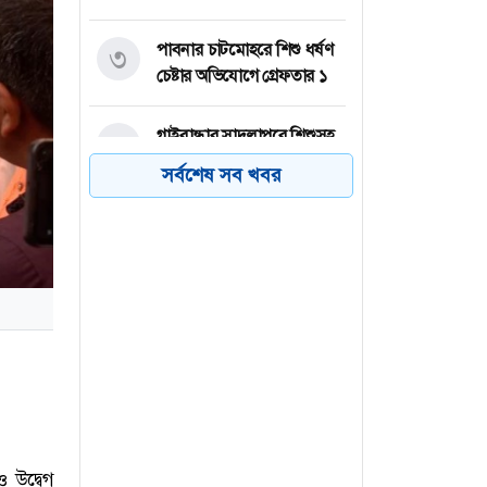
পাবনার চাটমোহরে শিশু ধর্ষণ
৩
চেষ্টার অভিযোগে গ্রেফতার ১
গাইবান্ধার সাদুল্লাপুরে শিশুসহ
৪
দুই জনের মরদেহ উদ্ধার
সর্বশেষ সব খবর
বগুড়ায় সোহাগ হত্যা মামলার
৫
আসামি লক্ষীপুর থেকে গ্রেফতার
হবিগঞ্জে বিদেশ যাওয়ার টাকা
৬
না দেয়ায় গৃহবধূকে হত্যার
অভিযোগ
 উদ্বেগ