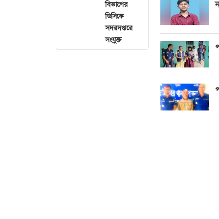
ন
বিভাগের
ডিসিকে
সদরদপ্তরে
সংযুক্ত
প
প