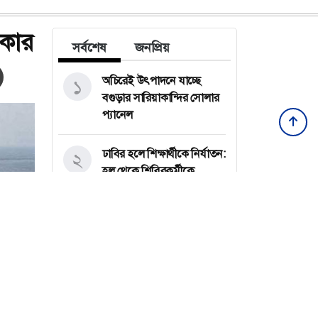
রকার
সর্বশেষ
জনপ্রিয়
অচিরেই উৎপাদনে যাচ্ছে
১
বগুড়ার সারিয়াকান্দির সোলার
প্যানেল
ঢাবির হলে শিক্ষার্থীকে নির্যাতন:
২
হল থেকে শিবিরকর্মীকে
বহিষ্কার
পাবনার সুজানগরের পদ্মা
৩
নদীতে নিষিদ্ধ জাল দিয়ে পোনা
মাছ নিধন
জুলাই স্মৃতি জাদুঘরে কতটা
৪
সর্বশেষ সব খবর
ফুটে উঠেছে গণঅভ্যুত্থানের