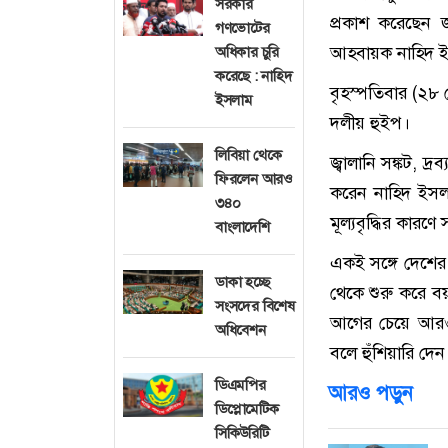
সরকার
প্রকাশ করেছেন 
গণভোটের
আহবায়ক নাহিদ ইস
অধিকার চুরি
করেছে : নাহিদ
বৃহস্পতিবার (২
ইসলাম
দলীয় হুইপ।
লিবিয়া থেকে
জ্বালানি সঙ্কট, দ
ফিরলেন আরও
করেন নাহিদ ইসলাম
৩৪০
মূল্যবৃদ্ধির কারণে
বাংলাদেশি
একই সঙ্গে দেশের
ডাকা হচ্ছে
থেকে শুরু করে বয়
সংসদের বিশেষ
আগের চেয়ে আরও 
অধিবেশন
বলে হুঁশিয়ারি দে
ডিএমপির
আরও পড়ুন
ডিপ্লোমেটিক
সিকিউরিটি