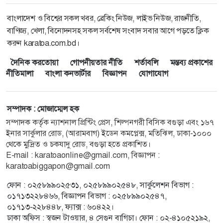
বাংলাদেশ ও বিশ্বের সকল খবর, ব্রেকিং নিউজ, লাইভ নিউজ, রাজনীতি,
বাণিজ্য, খেলা, বিনোদনসহ সকল সর্বশেষ সংবাদ সবার আগে পড়তে ক্লিক
করুন karatoa.com.bd।
দৈনিক করতোয়া
গোপনীয়তার নীতি
শর্তাবলি
মন্তব্য প্রকাশের
নীতিমালা
বাংলা কনভার্টার
বিজ্ঞাপন
যোগাযোগ
সম্পাদক : মোজাম্মেল হক
সম্পাদক কর্তৃক ন্যাশনাল প্রিন্টিং প্রেস, শিল্পনগরী বিসিক বগুড়া এবং ১৬৭
ইনার সার্কুলার রোড, (আরামবাগ) ইডেন কমপ্লেক্স, মতিঝিল, ঢাকা-১০০০
থেকে মুদ্রিত ও চকযাদু রোড, বগুড়া হতে প্রকাশিত।
E-mail :
karatoaonline@gmail.com
, বিজ্ঞাপন :
karatoabiggapon@gmail.com
ফোন : ০২৫৮৯৯০২৫৩১, ০২৫৮৯৯০২৫৪৮, সার্কুলেশন বিভাগ :
০১৭১৩২২৮৪৬৬, বিজ্ঞাপন বিভাগ : ০২৫৮৯৯০২৫৪৭,
০১৭১৩-২২৮৪৪৮, ফ্যাক্স : ৬০৪২২।
ঢাকা অফিস : স্বজন টাওয়ার, ৪ সেগুন বাগিচা। ফোন : ০২-৪১০৫২১৯২,