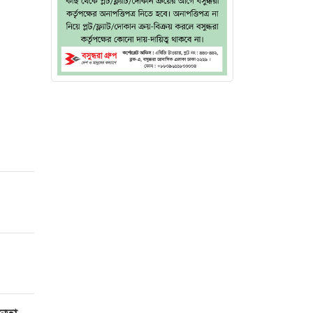
র জন্যই
োষ্ঠীর
য়তা করে
ৃপক্ষের
ন থাকবে