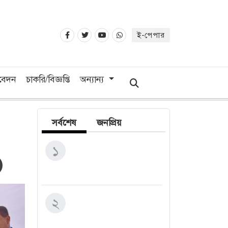
ই-পেপার
িবেদন
চাকরি/বিজ্ঞপ্তি
অন্যান্য
সর্বশেষ
জনপ্রিয়
মৌলভীবাজারে দৈনিক ৫০০
১
টাকা মজুরির দাবিতে চা-
শ্রমিকদের মানববন্ধন
১/১১ তে তারেক রহমানকে
২
‘আয়নাঘরে’ বন্দি রাখা
হয়েছিল: চিফ প্রসিকিউটর