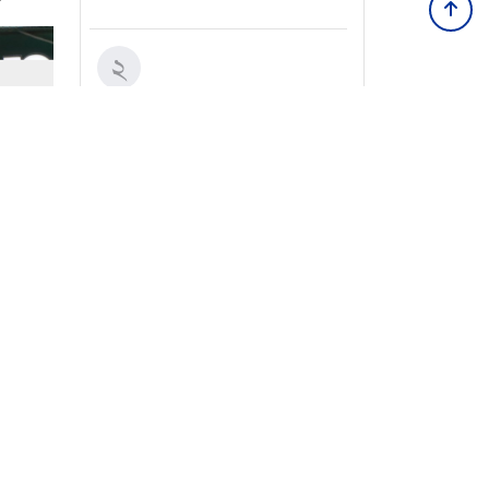
জুলাই স্মৃতি জাদুঘরে
২
পরিকল্পিত ভাবে আ. লীগের
ইতিহাস দেখানো হয়েছে
বগুড়ায় এসে দইয়ের স্বাদ
৩
নিলেন পলাশ, প্রত্যয় হিরন,
তাশরিফ
জাদুঘরে রাখা লাল ফোনে
৪
সর্বশেষ সব খবর
হাসিনার নির্দেশনা শুনে হতবাক
দর্শনার্থীরা
রাষ্ট্রপতি নির্বাচনের ভোটার
৫
তালিকা প্রকাশ, ভোট দেবেন
৩৪৯ এমপি