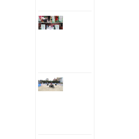
সুরের শ্রদ্ধাঞ্জলি
নিয়েছে এবং এরই 
সহযোগিতায় সম্প্র
প্রকৃতি
ক্যাম্প পরিচালনা 
সংরক্ষণে
'কুমারিকা সেভ
করেন ব্যাংকের চ
দ্য নেচার'-এর
এম. শামসুল আরে
সাথে যুক্ত হলো
মাহসিন এবং এসভি
মিশন গ্রিন
অধ্যক্ষ আবদুল জলি
বাংলাদেশ
জন দরিদ্র রোগী 
বগুড়ায় বাজাজ
রোগীদের ঢাকায় ব
পালসার
ওষুধ ও কালো চশ
জিমখানা ”গো
ফর গোল্ড”
ডিজিটাল প্ল্যাটফর
রাইডিং ক্যাম্প
আসনের সংসদ সদস
শুরু করল
“ফেনী জেলার অসহা
উত্তরা মোটর্স
ও অন্ধত্বের হাত থ