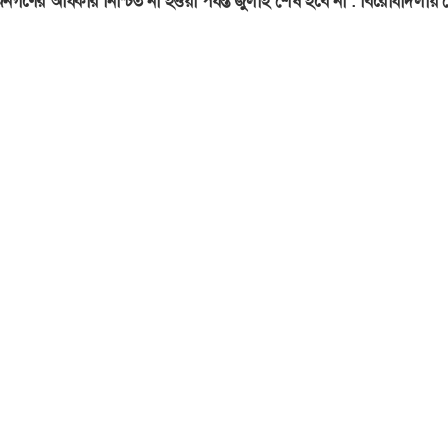
নগণের অধিকার নিশ্চিত না হওয়া পর্যন্ত জুলাই শেষ হবে না : বিরোধীদলীয় 
চালক এম. শামসুল আরেফিন বলেন, “এনসিসি ব্যাংক সিএসআর কার্যক্র
োষ্ঠীর জন্য বিভিন্ন ধরনের কাজ করে যাচ্ছে। যেমনঃ দুঃস্থ ও শীতার্ত
িতরণ, খাদ্য নিরাপত্তার লক্ষ্যে সারাদেশের হতদরিদ্র জনগোষ্ঠীর মাঝে বি
 উপকরণ এবং কৃষিযন্ত্রপাতি বিতরণ, গরীব ও মেধাবী ছাত্র-ছাত্রীদের বৃত্তি