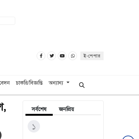
ই-পেপার
িবেদন
চাকরি/বিজ্ঞপ্তি
অন্যান্য
ে,
সর্বশেষ
জনপ্রিয়
জ্বালানি খাত বেসরকারিকরণ
১
সার্বভৌমত্বের জন্য হুমকি:
ব্যারিস্টার ফুয়াদ