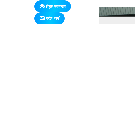
প্রিন্ট সংস্করণ
ফটো কার্ড
এ সম্পর্কিত আরও খবর
ব্র্যাক ব্যাংকের
২৫ বছরের
পথচলার
নেপথ্যের
মানুষদের প্রতি
এক অনন্য
সুরের শ্রদ্ধাঞ্জলি
প্রকৃতি