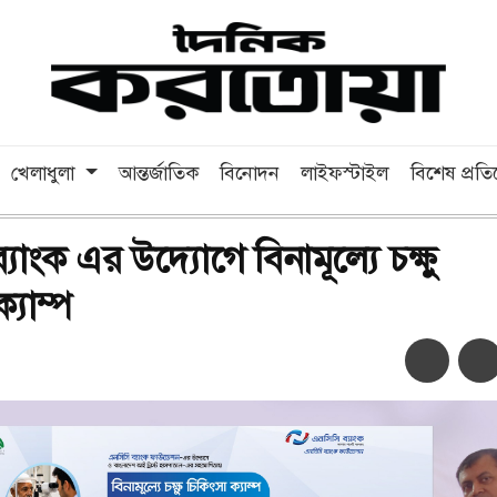
খেলাধুলা
আন্তর্জাতিক
বিনোদন
লাইফস্টাইল
বিশেষ প্রত
যাংক এর উদ্যোগে বিনামূল্যে চক্ষু
্যাম্প
অ-
অ+