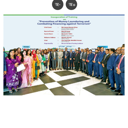
অ-
অ+