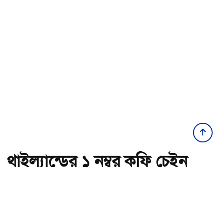
থাইল্যান্ডের ১ নম্বর কফি চেইন
এখন বাংলাদেশে, উদ্বোধন করল
বসুন্ধরা গ্রুপ