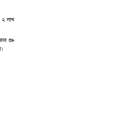
ে ২ লাখ
াজার ৩৯
ল।