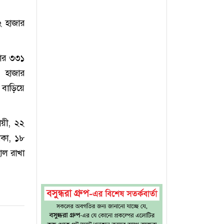
২ হাজার
জার ৩৩১
৪ হাজার
 বাড়িয়ে
ায়ী, ২২
াকা, ১৮
াল রাখা