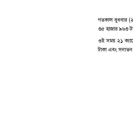
গতকাল বুধবার (২
৩৫ হাজার ৯৬৩ টাক
ওই সময় ২১ ক্যার
টাকা এবং সনাতন 