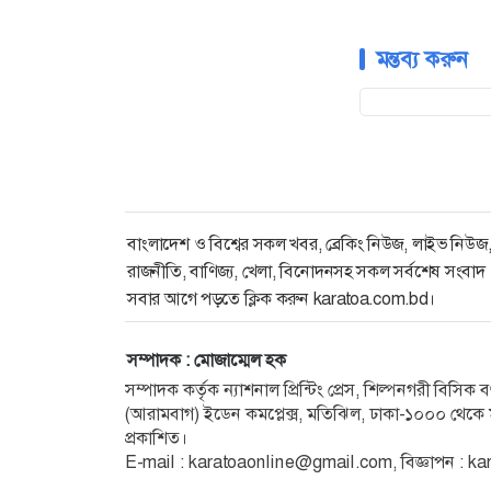
মন্তব্য করুন
বাংলাদেশ ও বিশ্বের সকল খবর, ব্রেকিং নিউজ, লাইভ নিউজ
রাজনীতি, বাণিজ্য, খেলা, বিনোদনসহ সকল সর্বশেষ সংবাদ
সবার আগে পড়তে ক্লিক করুন karatoa.com.bd।
সম্পাদক : মোজাম্মেল হক
সম্পাদক কর্তৃক ন্যাশনাল প্রিন্টিং প্রেস, শিল্পনগরী বিসি
(আরামবাগ) ইডেন কমপ্লেক্স, মতিঝিল, ঢাকা-১০০০ থেকে ম
প্রকাশিত।
E-mail :
karatoaonline@gmail.com
, বিজ্ঞাপন :
ka