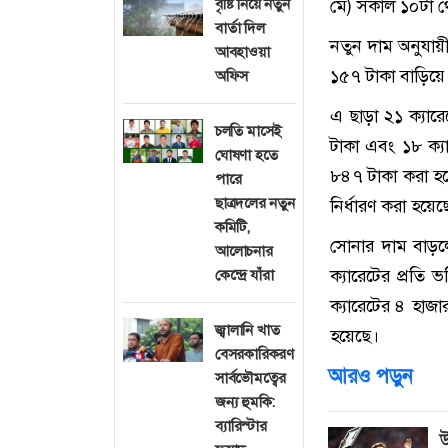
বৃষ্টি নিয়ে নতুন
মে) সকাল ১০টা থ
বার্তা দিল
নতুন দাম অনুযায়
আবহাওয়া
১৫৭ টাকা বাড়িয়ে 
অফিস
এ ছাড়া ২১ ক্যার
চলতি মাসেই
টাকা এবং ১৮ ক্য
ঘোষণা হতে
৮৪৭ টাকা করা হয়
পারে
ছাত্রদলের নতুন
নির্ধারণ করা হয়
কমিটি,
সোনার দাম বাড়লে
আলোচনার
ক্যারেটের প্রতি
কেন্দ্রে যাঁরা
ক্যারেটের ৪ হাজ
জ্বালানি খাত
হয়েছে।
বেসরকারিকরণ
আরও পড়ুন
সার্বভৌমত্বের
জন্য হুমকি:
ব্যারিস্টার
উ