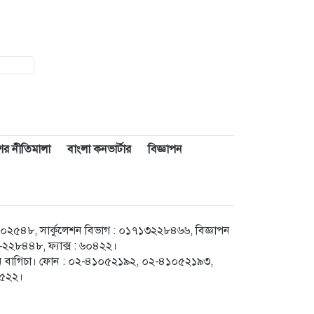
াশের নীতিমালা
বাংলা কনভার্টার
বিজ্ঞাপন
৪৮, সার্কুলেশন বিভাগ : ০১৭১৩২২৮৪৬৬, বিজ্ঞাপন
২৮৪৪৮, ফ্যাক্স : ৬০৪২২।
েগুন বাগিচা। ফোন : ০২-৪১০৫২১৯২, ০২-৪১০৫২১৯৩,
৮৫২২।