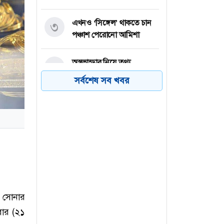
এখনও ‘সিঙ্গেল’ থাকতে চান
৩
পঞ্চাশ পেরোনো আমিশা
অস্ত্রভান্ডার নিয়ে তথ্য
৪
ফাঁসকারীদের কারাদণ্ডের
সর্বশেষ সব খবর
হুঁশিয়ারি ট্রাম্পের
বিএনপির সংসদ সদস্য
৫
বীথিকাকে আইনি নোটিশ
দিলেন আসিফ মাহমুদ
নতুন বিশ্বরেকর্ড গড়লেন জস
৬
বাটলার
ে সোনার
বার (২১