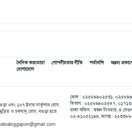
দৈনিক করতোয়া
গোপনীয়তার নীতি
শর্তাবলি
মন্তব্য প্রক
,
যোগাযোগ
ফোন : ০২৫৮৯৯০২৫৩১, ০২৫৮৯৯০২৫
বিভাগ : ০২৫৮৯৯০২৫৪৭, ০১৭১৩-২
ক বগুড়া এবং ১৬৭ ইনার সার্কুলার রোড,
ঢাকা অফিস : স্বজন টাওয়ার, ৪ স
ুদ্রিত ও চকযাদু রোড, বগুড়া হতে
০২-৪১০৫২১৯৪, ফ্যাক্স : ২২৩৩৮
ratoabiggapon@gmail.com