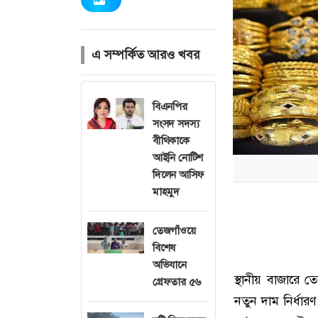
এ সম্পর্কিত আরও খবর
বিএনপির
সংসদ সদস্য
বীথিকাকে
আইনি নোটিশ
দিলেন আসিফ
মাহমুদ
তেজগাঁওয়ে
বিশেষ
অভিযানে
স্থানীয় বাজারে 
গ্রেফতার ৫৬
নতুন দাম নির্ধা