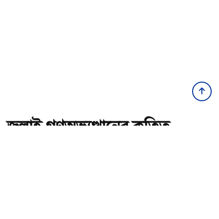
জুলাই গণঅভ্যুত্থানের কৃতিত্ব
জনগণের, কারও একার নয়:
তথ্যমন্ত্রী
অ-
অ+