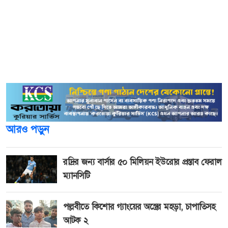
চলাকালে হঠাৎ লাঠিসোঁটা হাতে কিছু লোক এসে মারধর শুরু করে
বলে অভিযোগ স্থানীয়দের।
হামলার শিকার জিয়ারতকারী কয়েকজন বলছেন, হামলাকারীরা
‘জামায়াত শিবিরের’ লোক। তবে জামায়াতে ইসলামী সেই
অভিযোগ অস্বীকার করেছে।
আরও পড়ুন
রদ্রির জন্য বার্সার ৫০ মিলিয়ন ইউরোর প্রস্তাব ফেরাল
ম্যানসিটি
পল্লবীতে কিশোর গ্যাংয়ের অস্ত্রের মহড়া, চাপাতিসহ
আটক ২