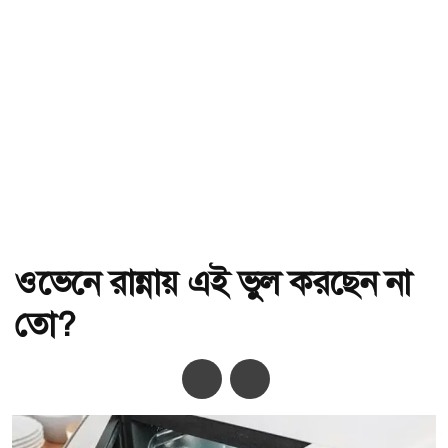
ওভেনে রান্নায় এই ভুল করছেন না
তো?
অ-
অ+