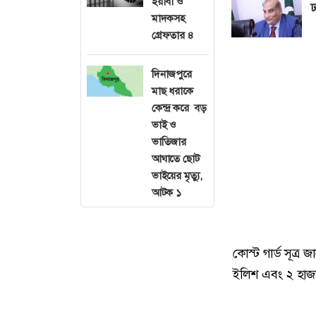
ইয়াবা ও
ঢ
মাদকসহ
গ্রেফতার ৪
দিনাজপুরে
মাছ ধরাকে
কেন্দ্র করে বড়
ভাই ও
ভাতিজার
আঘাতে ছোট
ভাইয়ের মৃত্যু,
আটক ১
কোস্ট গার্ড সূত্র
ইলিশ এবং ২ হাজার