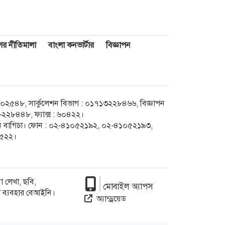
াশের নীতিমালা
বাংলা কনভার্টার
বিজ্ঞাপন
৪৮, সার্কুলেশন বিভাগ : ০১৭১৩২২৮৪৬৬, বিজ্ঞাপন
২৮৪৪৮, ফ্যাক্স : ৬০৪২২।
েগুন বাগিচা। ফোন : ০২-৪১০৫২১৯২, ০২-৪১০৫২১৯৩,
৮৫২২।
 লেখা, ছবি,
মোবাইল অ্যাপস
া ব্যবহার বেআইনি।
অ্যান্ড্রয়েড