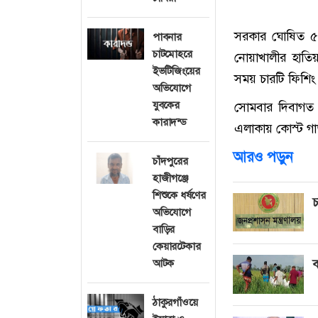
সরকার ঘোষিত ৫৮
পাবনার
চাটমোহরে
নোয়াখালীর হাতি
ইভটিজিংয়ের
সময় চারটি ফিশিং 
অভিযোগে
যুবকের
সোমবার দিবাগত 
কারাদন্ড
এলাকায় কোস্ট গা
আরও পড়ুন
চাঁদপুরের
হাজীগঞ্জে
শিশুকে ধর্ষণের
চ
অভিযোগে
বাড়ির
কেয়ারটেকার
আটক
ব
ঠাকুরগাঁওয়ে