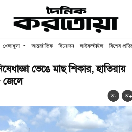
খেলাধুলা
আন্তর্জাতিক
বিনোদন
লাইফস্টাইল
বিশেষ প্রত
িষেধাজ্ঞা ভেঙে মাছ শিকার, হাতিয়ায়
 জেলে
অ-
অ+