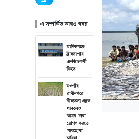
এ সম্পর্কিত আরও খবর
মানিকগঞ্জে
ট্রাকচাপায়
এনজিওকর্মী
নিহত
নওগাঁর
রাণীনগরে
বীজতলা প্রস্তুত
থাকলেও
আমন চারা
রোপণ করতে
পারছে না
চাষিরা