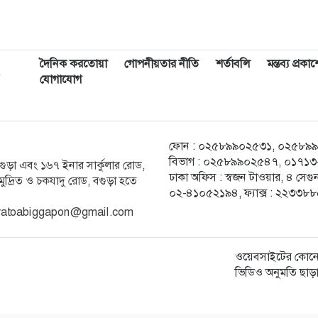
দৈনিক করতোয়া
গোপনীয়তার নীতি
শর্তাবলি
মন্তব্য প্রক
,
যোগাযোগ
ফোন : ০২৫৮৯৯০২৫৩১, ০২৫৮৯৯০২৫
বিভাগ : ০২৫৮৯৯০২৫৪৭, ০১৭১৩-২
ক বগুড়া এবং ১৬৭ ইনার সার্কুলার রোড,
ঢাকা অফিস : স্বজন টাওয়ার, ৪ স
ুদ্রিত ও চকযাদু রোড, বগুড়া হতে
০২-৪১০৫২১৯৪, ফ্যাক্স : ২২৩৩৮
ratoabiggapon@gmail.com
ওয়েবসাইটের কোনো
ভিডিও অনুমতি ছাড়