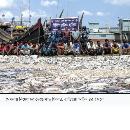
মেঘনায় নিষেধাজ্ঞা ভেঙে মাছ শিকার, হাতিয়ায় আটক ৪৫ জেলে