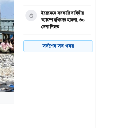
ইয়েমেনে সরকারি বাহিনীর
৩
ক্যাম্পে হুথিদের হামলা, ৩০
সেনা নিহত
কাল থেকে জাতীয় স্টেডিয়ামে
৪
সর্বশেষ সব খবর
থাকবে মোবাইল কোর্ট : ক্রীড়া
প্রতিমন্ত্রী
ভাবনাকে ‘বিরল প্রতিভা’
৫
বললেন পূর্ণিমা
মানিকগঞ্জে ট্রাকচাপায়
৬
এনজিওকর্মী নিহত