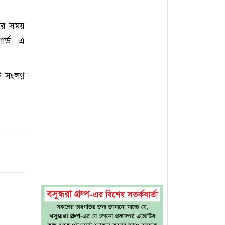
রার সময়
র্ড। এ
 সংলগ্ন