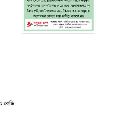
৮০০ কেজি