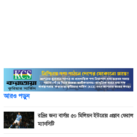
কুড়িগ্রাম ব্যাটালিয়ন (২২ বিজিবি) এর অধিনায়ক লেফটেন্যান্ট
কর্নেল মোহাম্মদ মাহবুব-উল-হক বলেন, চোরাচালান প্রতিরোধ এবং
অবৈধ অনুপ্রবেশ দমনে বর্ডার গার্ড বাংলাদেশ ‘জিরো টলারেন্স’
নীতি অনুসরণ করে কাজ করছে। সীমান্ত নিরাপত্তা নিশ্চিত করতে
বিজিবি সর্বদা সজাগ ও প্রস্তুত রয়েছে। ‎এদিকে লালমনিরহাট
সীমান্তেও বাড়তি সতর্কতা জারি করেছে লালমনিরহাট-১৫
ব্যাটালিয়ন (বিজিবি)।
আরও পড়ুন
রদ্রির জন্য বার্সার ৫০ মিলিয়ন ইউরোর প্রস্তাব ফেরাল
ম্যানসিটি