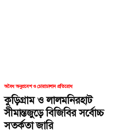
অবৈধ অনুপ্রবেশ ও চোরাচালান প্রতিরোধ
কুড়িগ্রাম ও লালমনিরহাট
সীমান্তজুড়ে বিজিবির সর্বোচ্চ
সতর্কতা জারি