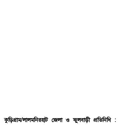
কুড়িগ্রাম/লালমনিরহাট জেলা ও ফুলবাড়ী প্রতিনিধি :
কুড়িগ্রাম
জেলার বিভিন্ন সীমান্ত এলাকায় নিরাপত্তা জোরদার করেছে বর্ডার
গার্ড বাংলাদেশ (বিজিবি)। অবৈধ অনুপ্রবেশ ও চোরাচালান