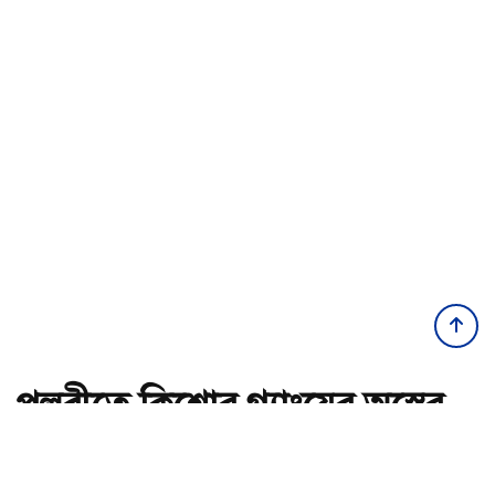
পল্লবীতে কিশোর গ্যাংয়ের অস্ত্রের
মহড়া, চাপাতিসহ আটক ২