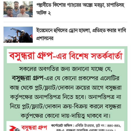
পল্লবীতে কিশোর গ্যাংয়ের অস্ত্রের মহড়া, চাপাতিসহ
আটক ২
ইয়েমেনে হুথিদের ড্রোন হামলা, প্রতিহত করার দাবি
প্রশাসনের