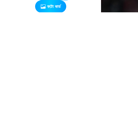
ফটো কার্ড
এ সম্পর্কিত আরও খবর
নতুন বিশ্বরেকর্ড
গড়লেন জস
বাটলার
২০৩২ সাল
পর্যন্ত রিয়াল
মাদ্রিদেই
থাকছেন
ছবি :
ভিনিসিয়ুস