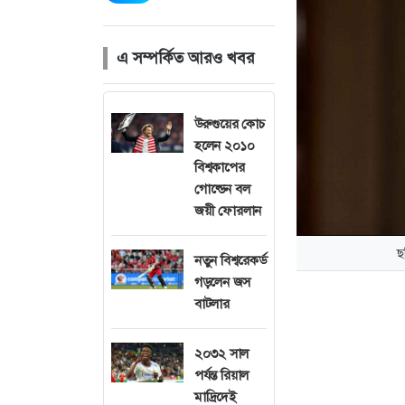
এ সম্পর্কিত আরও খবর
উরুগুয়ের কোচ
হলেন ২০১০
বিশ্বকাপের
গোল্ডেন বল
জয়ী ফোরলান
ছ
নতুন বিশ্বরেকর্ড
গড়লেন জস
বাটলার
২০৩২ সাল
পর্যন্ত রিয়াল
নিরাপত্তাজনিত উদ
মাদ্রিদেই