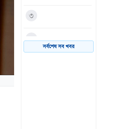
পিএসসিতে একসঙ্গে চার নতুন
৩
সদস্য নিয়োগ
বনানীতে মশাল মিছিলের
৪
প্রস্তুতি, আওয়ামী লীগ-সহযোগী
সর্বশেষ সব খবর
সংগঠনের ৭ জন আটক
নারায়ণগঞ্জে গ্যাস লিকেজের
৫
বিস্ফোরণে একই পরিবারের ৩
জন দগ্ধ
বিএনপি নেতাকে লক্ষ্য করে
৬
গুলি, বুকে বিদ্ধ সহযোগী
দ্ধান্তে