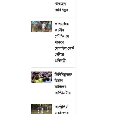
থাকছেন
অনড় রয়েছে বাংল
ভিনিসিয়ুস
জানিয়েছেন, বিকল্প
সম্মতি না দেয়, ত
কাল থেকে
ক্রিকফ্রেঞ্জিকে 
জাতীয়
স্টেডিয়ামে
মন্ত্রণালয়ের পূর
থাকবে
নিরাপত্তাই বোর্ড
মোবাইল কোর্ট
নেওয়া হয়েছে।
: ক্রীড়া
প্রতিমন্ত্রী
মুস্তাফিজুর রহম
চূড়ান্তভাবে বাত
ভিনিসিয়ুসকে
যোগাযোগ পাওয়া 
রিয়াল
বলেও মন্তব্য করে
মাদ্রিদের
আল্টিমেটাম
বিশ্বকাপে অংশ ন
আলোচনাকে ‘ভিত্ত
অস্ট্রেলিয়া
না খেললে বাংলাদ
একাদশের