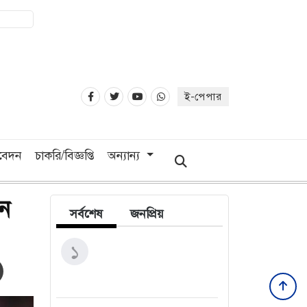
ই-পেপার
িবেদন
চাকরি/বিজ্ঞপ্তি
অন্যান্য
ন
সর্বশেষ
জনপ্রিয়
উরুগুয়ের কোচ হলেন ২০১০
১
বিশ্বকাপের গোল্ডেন বল জয়ী
ফোরলান