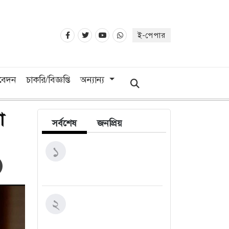
ই-পেপার
িবেদন
চাকরি/বিজ্ঞপ্তি
অন্যান্য
া
সর্বশেষ
জনপ্রিয়
স্বাধীন ও দায়িত্বশীল গণমাধ্যম
১
গঠনে সরকার প্রতিশ্রুতিবদ্ধ:
তথ্যমন্ত্রী
ভিন্নমতকে সম্মান করাই
২
গণতন্ত্রের অন্যতম ভিত্তি: মির্জা
ফখরুল