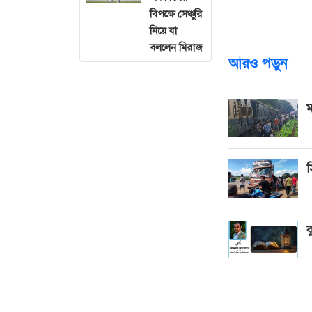
বিপুল দর্শকসংখ্য
বিপক্ষে সেঞ্চুরি
নিয়ে যা
করেন।
বললেন মিরাজ
আরও পড়ুন
ম
স
ক