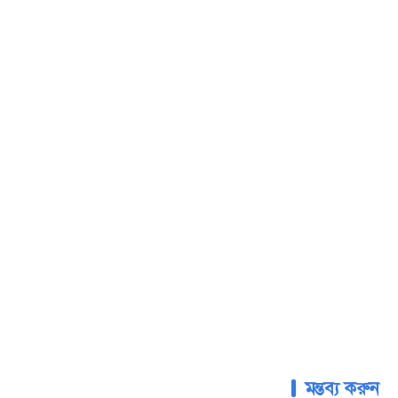
সবশেষে আসিফ আক
ভারতে খেলতেই চা
আয়োজনের সিদ্ধান্
অপরিবর্তনীয় বলেও
মন্তব্য করুন