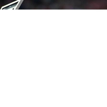
 সংগৃহীত, উরুগুয়ের কোচ হলেন ২০১০ বিশ্বকাপের গোল্ডেন বল জয়ী ফোরলান