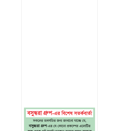
ষ্ট করে
্রস্তাবে
র ও তথ্য
দর্শকদের
 অবস্থান
া এনওসি
ষ্ঠানিক
ন্দ্রিক
ড়বে—এমন
ামেন্টে
লাদেশের