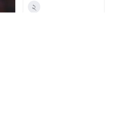
শীর্ষ মাদক কারবারিদের
২
তালিকা প্রস্তুত করা হচ্ছে:
স্বরাষ্ট্রমন্ত্রী
এখনও ‘সিঙ্গেল’ থাকতে চান
৩
পঞ্চাশ পেরোনো আমিশা
অস্ত্রভান্ডার নিয়ে তথ্য
৪
ফাঁসকারীদের কারাদণ্ডের
সর্বশেষ সব খবর
হুঁশিয়ারি ট্রাম্পের
বিএনপির সংসদ সদস্য
৫
বীথিকাকে আইনি নোটিশ
দিলেন আসিফ মাহমুদ
নতুন বিশ্বরেকর্ড গড়লেন জস
৬
বাটলার