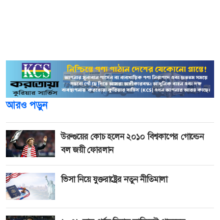
বাংলাদেশের শিক্ষা ব্যবস্থায় এখন সবচেয়ে বড় প্রয়োজন দৃষ্টিভঙ্গির
পরিবর্তন। আমাদের বুঝতে হবে, একজন ছাত্র পাবলিক
বিশ্ববিদ্যালয়ে ভর্তি হতে না পারলেও তার জ্ঞান কমে যায় না, বরং
সমাজের দৃষ্টিই তাকে ছোট করে।
আরও পড়ুন
উরুগুয়ের কোচ হলেন ২০১০ বিশ্বকাপের গোল্ডেন
বল জয়ী ফোরলান
ভিসা নিয়ে যুক্তরাষ্ট্রের নতুন নীতিমালা