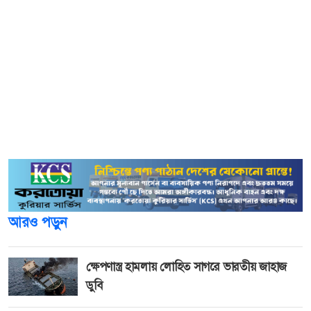
এবার তিনি নতুন প্রজন্মদের ভক্তদের দিলেন প্রেম নিয়ে বিশেষ
টিপস। ভারতীয় গণমাধ্যমে দেওয়া এক সাক্ষাৎকারে কোয়েল
বলেন, ‘সম্পর্ক দুই মিনিটে তৈরি হয়ে যাওয়া নুডুলসের মতো নয়।
তার কথায়, ‘এরকম নয় যে প্রতিটা সময়, প্রতিটা মুহূর্ত খুব সুন্দর
হবে, খুব খুশির হবে বা হ্যাপেনিং হবে। একটা সম্পর্ক মানে একটা
কথা দেওয়া, কমিটমেন্ট। সেই কমিটমেন্টের মধ্যে একটা পবিত্রতা
থাকে, একটা লয়াল্টি থাকে।
আরও পড়ুন
ক্ষেপণাস্ত্র হামলায় লোহিত সাগরে ভারতীয় জাহাজ
ডুবি