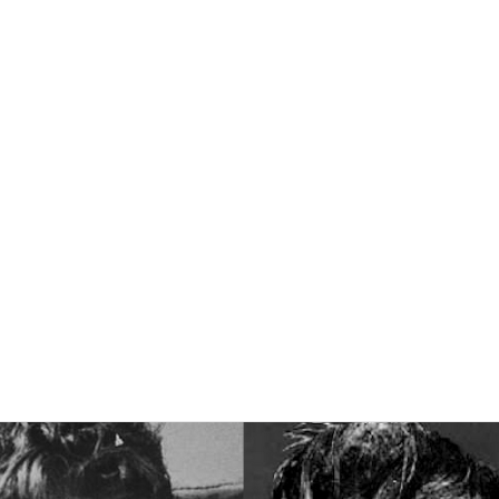
 জন্ম এই বাংলার প্রাচীন নগরী ঢাকায়, ১৯২৫ সালের আজকের
ষিকেশ দাশ লেনের প্রতাপশালী ‘ঘটক’ পরিবারে জন্ম। বাবা সুরেশ চন্
ন ম্যাজিস্ট্রেট, তবে লিখেন কবিতা ও নাটক।সাহিত্যটা যেন রক্ত
ক। অবসরের পর বাবা রাজশাহীতে বাড়ি করেন। সেখানেই কাটে ঋত
ড়েছেন রাজশাহী কলেজিয়েট স্কুল ও রাজশাহী কলেজে। তখন দে
বাংলার অনেক মানুষ নিরাপদ আশ্রয়ের জন্য চলে যান ওপার বাংলায়। সে
রিবারও। স্বদেশ ছেড়ে যাওয়ার বেদনা তাঁকে আঘাত করেছিল। নিজ
নুষের ত্যাগ, দুর্দশা আর পীড়া। সেসব তাঁর মননে জ্বালিয়ে দেয় এম
নে আর নেভেনি। কখনো গল্প-কবিতা হয়ে, কখনো চলচ্চিত্র রূপে বে
িক তাঁর প্রথম নাটক ‘কালো সায়র’ রচনা করেন ১৯৪৮ সালে। ওই সময়ে
াহিত্যেও বুঁদ হয়ে যান তিনি। নিজের মৌলিক লেখার সঙ্গে অনুবাদ
ার নাটক পরিচালনা আর অভিনয়ও করতেন হরদম।