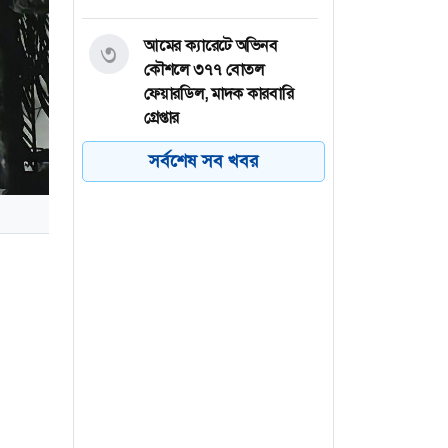
আমের ক্যারেটে অভিনব
৩
কৌশলে ৩৭৭ বোতল
ফেয়ারডিল, মাদক কারবারি
গ্রেপ্তার
সর্বশেষ সব খবর
ঢাকা-চট্টগ্রাম মহাসড়কে ১৫
৪
কিলোমিটার যানজট
ত্রিপক্ষীয় বৈঠকে অংশ নিতে
৫
সৌদি যাচ্ছেন এরদোয়ান
শেখ হাসিনা দেশে ফিরে আসুক,
৬
গণহত্যার দায় নিয়ে কারাগারে
 দেশভাগ
যাক : আইনমন্ত্রী
’, ‘কোমল