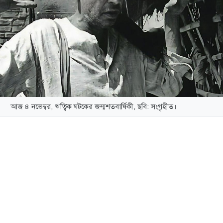
আজ ৪ নভেম্বর, ঋত্বিক ঘটকের জন্মশতবার্ষিকী, ছবি: সংগৃহীত।
বিক কুমার ঘটক বাংলা চলচ্চিত্রের ইতিহাসে এক অন্যতম পথপ্রদর্শক।
ত ত্রয়ী সিনেমার জন্য তিনি বিশ্বজুড়ে স্বীকৃত। তার ‘মেঘে ঢাকা তারা
খা চলচ্চিত্রগুলি বাংলা চলচ্চিত্রের স্বর্ণযুগের অঙ্গ।