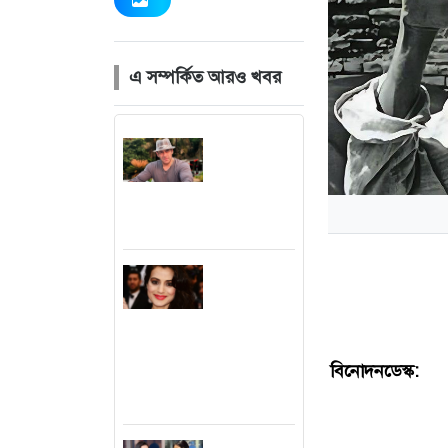
এ সম্পর্কিত আরও খবর
প্রতারণার
মামলায় আইনি
বিপাকে
সালমান
এখনও
‘সিঙ্গেল’
থাকতে চান
পঞ্চাশ
বিনোদনডেস্ক:
ঋত্
পেরোনো
আমিশা
থিমের ওপর নির্মি
গান্ধার’ ও ‘সুবর্ণরে