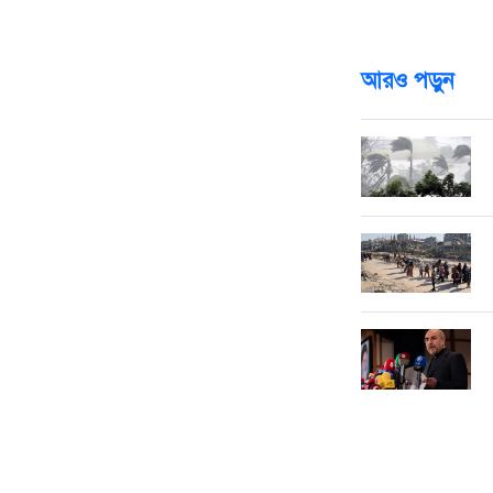
প্রজন্মকে উৎসা
এমন সব ছবি বানা
আরও পড়ুন
দ
গ
ট