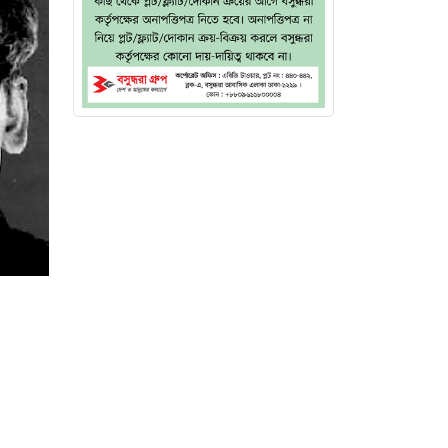
ন্নমূল’
ক বুঝিয়ে
্শন আরো
 ‘সুবর্ণ
ছে পরের