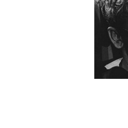
চলচ্চিত্রে ঋত্বি
[১৯৫১] তাঁর প্রথম
দেন, ভারতীয় ছব
গভীরভাবে ফুটে ওঠ
রেখা’ কিংবা ‘তি