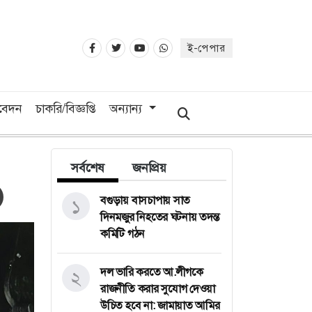
ই-পেপার
িবেদন
চাকরি/বিজ্ঞপ্তি
অন্যান্য
সর্বশেষ
জনপ্রিয়
বগুড়ায় বাসচাপায় সাত
১
দিনমজুর নিহতের ঘটনায় তদন্ত
কমিটি গঠন
দল ভারি করতে আ.লীগকে
২
রাজনীতি করার সুযোগ দেওয়া
উচিত হবে না: জামায়াত আমির