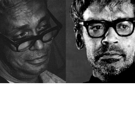
কের যাত্রা দুই ভূমিকায়—অভিনেতা ও সহকারী পরিচালক। নিমাই ঘোষের ‘ছি
 ছবি। তবে তাঁর প্রথম নির্মাণ ‘নাগরিক’ [১৯৫৩]। প্রথম ছবিতেই ঋত্বি
ির ছক ভাঙতে এসেছেন তিনি। পরের ছবিগুলোতে তাঁর চিন্তা ও দর
ে। ঋত্বিকের ‘বাড়ি থেকে পালিয়ে’, ‘মেঘে ঢাকা তারা’, ‘কোমল গান্ধার’
তাস একটি নদীর নাম’ ছবিগুলো শুধু তাঁকেই খ্যাতি দেয়নি, দিয়ে