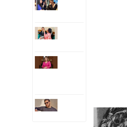
ভাবনাকে
গুণী মানুষটির
‘বিরল প্রতিভা’
জিন্দাবাজারের ঋ
বললেন পূর্ণিমা
পেশায় যদিও ছিলে
বাবাকে
এসেছিলেন ঋত্বি
হারানোর পর
শৈশব-কৈশোর। প
শিউলী শিলা
বিধ্বস্ত সময়।এ 
ছিল ঋত্বিকের প
চলচ্চিত্র
দেখেছেন অনেক মা
সার্টিফিকেশন
বোর্ডের সদস্য
যা পরবর্তী জীব
হয়ে উচ্ছ্বসিত
স্ফূলিঙ্গ। ঋত্ব
দিঠি
পাশাপাশি বিশ্বস
সমান্তরালে। আব
সালমান
খানকে
আদালতে তলব