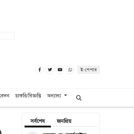
ই-পেপার
িবেদন
চাকরি/বিজ্ঞপ্তি
অন্যান্য
সর্বশেষ
জনপ্রিয়