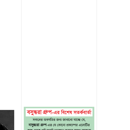
 দিনে।
দ্র ঘটক
ে নিয়েই
্বিকের
শভাগের
 মিছিলে
ের চোখে
ন আগুন,
র হয়েছে
 বাংলার
ও চালান