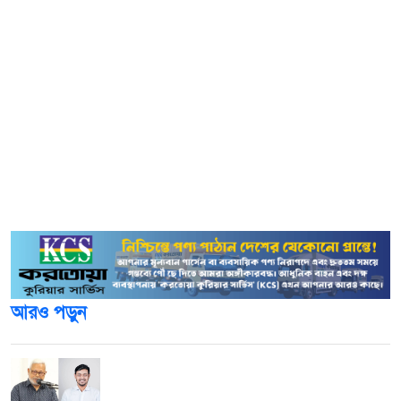
মনির হোসেন স্বাক্ষরিত এ সংক্রান্ত একটি চিঠি থেকে এই তথ্য জানা
গেছে। চিঠিটি দেশের সব আঞ্চলিক নির্বাচন কর্মকর্তা এবং সিনিয়র
জেলা/জেলা নির্বাচন অফিসারদের কাছে পাঠানো হয়েছে।
চিঠিতে বলা হয়েছে, ‘ইসি সচিবালয়ের সিনিয়র সচিবের
সভাপতিত্বে গত ১৬ অক্টোবর অনুষ্ঠিত মাসিক সমন্বয় সভায় আসন্ন
ত্রয়োদশ জাতীয় সংসদ নির্বাচন অবাধ, সুষ্ঠু ও শান্তিপূর্ণভাবে
অনুষ্ঠানের লক্ষ্যে মাঠ পর্যায়ে প্রাক-প্রস্তুতিমূলক সভা অনুষ্ঠানের
সিদ্ধান্ত গৃহীত হয়েছে।
আরও পড়ুন
পাটওয়ারীর ওপর ‘আসল মার শুরুই হয়নি’: এমপি
মনজুরুল