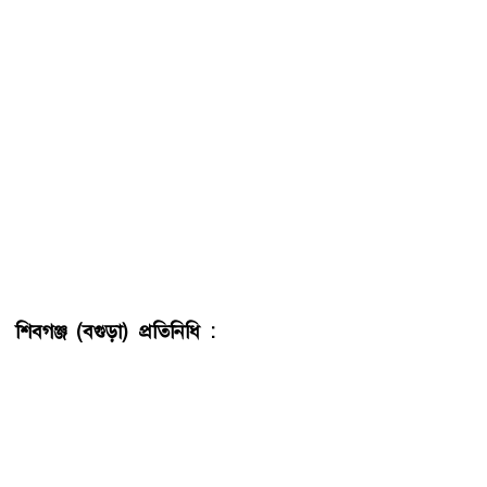
শিবগঞ্জ (বগুড়া) প্রতিনিধি :
নাগরিক ঐক্যের সভাপতি মাহমুদুর
রহমান মান্না বলেছেন, গত ফ্যাসিস্ট সরকারের ১৫ বছর দেশে
অসুরের রাজত্ব কায়েম করা হয়েছিল। হিন্দুদের জমি দখল থেকে
শুরু করে তাদের ওপর জুলুম-নির্যাতন করেছে বিগত স্বৈরাচার
সরকার। পাপের পরিমাণ বেশি হওয়ার কারণে অসুরের মত বিনাশ