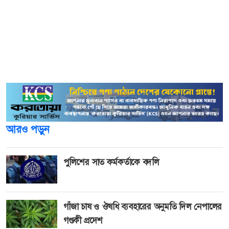
হয়েছে শেখ হাসিনা সরকার।
তিনি গতকাল মঙ্গলবার সন্ধ্যায় বগুড়ার শিবগঞ্জ উপজেলা সদরে
বানাইল বারোয়ারী দুর্গাপূজা মন্দির পরিদর্শনকালে এ কথাগুলো
বলেন। এর আগে তিনি উপজেলার ১৩টি দুর্গা মন্দির পরিদর্শন
করেন এবং অনুদান প্রদান করেন।
আরও পড়ুন
পুলিশের সাত কর্মকর্তাকে বদলি
গাঁজা চাষ ও ঔষধি ব্যবহারের অনুমতি দিল নেপালের
গণ্ডকী প্রদেশ