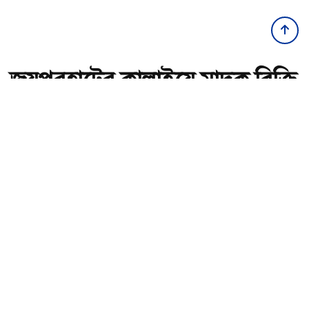
জয়পুরহাটের কালাইয়ে মাদক বিক্রি
ও সেবনের দায়ে এক মাসে
গ্রেফতার ৩২
অ-
অ+