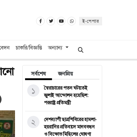
ই-পেপার
িবেদন
চাকরি/বিজ্ঞপ্তি
অন্যান্য
কোনো
সর্বশেষ
জনপ্রিয়
স্বৈরাচারের পতন ঘটাতেই
১
জুলাই আন্দোলন হয়েছিল:
পররাষ্ট্র প্রতিমন্ত্রী
দেশব্যাপী ছাত্রশিবিরের হামলা-
২
হয়রানির প্রতিবাদে মানববন্ধন
ও বিক্ষোভ মিছিলের ঘোষণা