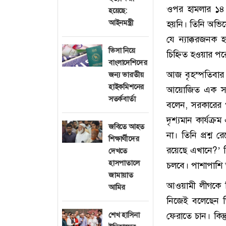
ওপর হামলার ১৪ দ
হয়েছে:
আইনমন্ত্রী
হয়নি। তিনি অভিযো
যে ন্যাক্করজনক 
ভিসা নিয়ে
চিহ্নিত হওয়ার পর
বাংলাদেশিদের
আজ বৃহস্পতিবার 
জন্য ভারতীয়
হাইকমিশনের
আয়োজিত এক সংব
সতর্কবার্তা
বলেন, সরকারের 
দৃশ্যমান কার্যক্
জবিতে আহত
না। তিনি প্রশ্ন 
শিক্ষার্থীদের
রয়েছে এখানে?’ ত
দেখতে
হাসপাতালে
চলবে। পাশাপাশি ত
জামায়াত
আওয়ামী লীগকে ঘি
আমির
নিজেই বলেছেন ত
শেখ হাসিনা
ফেরাতে চান। কিন