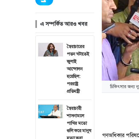
এ সম্পর্কিত আরও খবর
স্বৈরাচারের
পতন ঘটাতেই
জুলাই
আন্দোলন
হয়েছিল:
পররাষ্ট্র
চিকিৎসার জন্য 
প্রতিমন্ত্রী
স্বৈরাচারী
শাসনামলে
পাখির মতো
গুলি করে মানুষ
গণঅধিকার পরিষদে
হত্যা করা