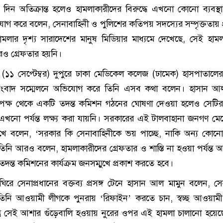
িন অতিক্রান্ত হলেও হামলাকারীদের বিরুদ্ধে এখনো কোনো ব্যবস্থ
গ করে বলেন, সেনাবাহিনী ও পুলিশের কতিপয় সদস্যের সম্পৃক্ততায় প্
হামলার দৃশ্য সারাদেশের মানুষ মিডিয়ার মাধ্যমে দেখেছে, সেই হামল
েও গ্রেফতার হয়নি।
(১১ সেপ্টেম্বর) দুপুরে ঢাকা মেডিকেল কলেজ (ঢামেক) হাসপাতালে
াদ সম্মেলনে অভিযোগ করে তিনি এসব কথা বলেন। হাসান আল
পক্ষ থেকে একটি তদন্ত কমিশন গঠনের ঘোষণা দেওয়া হলেও সেটি
রম এখনো পর্যন্ত লক্ষ্য করা যায়নি। সরকারের এই টালবাহানা জনগণ মে
রেখে বলেন, ‘সরকার কি সেনাবাহিনীকে ভয় পাচ্ছে, নাকি অন্য কোনো ষ
িনি আরও বলেন, হামলাকারীদের গ্রেফতার ও শাস্তি না হওয়া পর্যন্ত 
দন্ত কমিশনের কার্যক্রম জনসম্মুখে প্রকাশ করতে হবে।
রে সেনাপ্রধানের বক্তব্য প্রসঙ্গ টেনে হাসান আল মামুন বলেন, সেন
িনি আওয়ামী লীগকে পুনরায় ‘রিফাইন’ করতে চান, স্বচ্ছ আওয়াম
্তু সেই আশার গুঁড়েবালি হওয়ায় নুরের ওপর এই হামলা চালানো হয়েছ