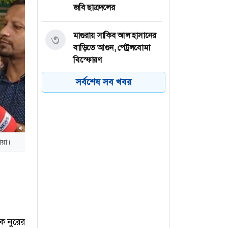
জবি ছাত্রদলের
মাগুরায় সাকিব আল হাসানের
৩
বাড়িতে আগুন, পেট্রলবোমা
বিস্ফোরণ
সর্বশেষ সব খবর
বগুড়া মহানগরে ১১ দলের
৪
গণমিছিল
বগুড়ায় ছাত্রশিবিরের বিক্ষোভ
৫
মিছিল
োয়া।
চট্টগ্রামের পটিয়ায় মুদি দোকানে
৬
অগ্নিকাণ্ড, ২০ লাখ টাকার ক্ষতি
ক নুরের