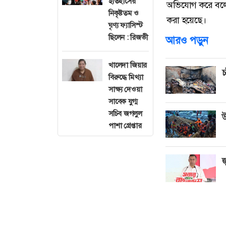
ইতিহাসের
অভিযোগ করে বলেন
নিকৃষ্টতম ও
করা হয়েছে।
ঘৃণ্য ফ্যাসিস্ট
ছিলেন : রিজভী
আরও পড়ুন
খালেদা জিয়ার
চ
বিরুদ্ধে মিথ্যা
সাক্ষ্য দেওয়া
সাবেক যুগ্ম
সচিব জগলুল
উ
পাশা গ্রেপ্তার
জ