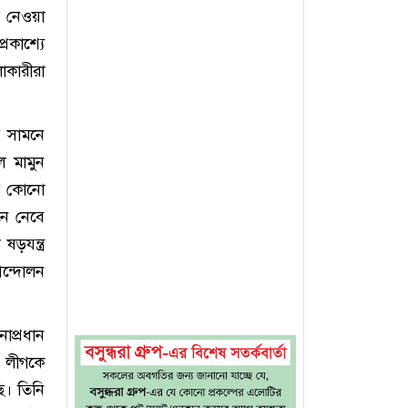
া নেওয়া
রকাশ্যে
াকারীরা
র সামনে
 মামুন
র কোনো
নে নেবে
ড়যন্ত্র
আন্দোলন
াপ্রধান
ী লীগকে
ে। তিনি