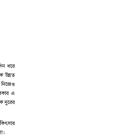
দিন ধরে
ে উন্নত
 নিজেও
সরকার এ
ক নুরের
িকিৎসার
না।