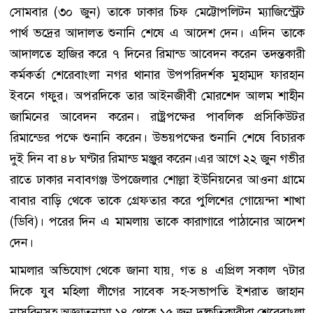
সোমবার (৩০ জুন) তাকে ঢাকার চিফ মেট্টোপলিটন ম্যাজিস্ট্রেট
পার্থ ভদ্রের আদালত শুনানি শেষে এ আদেশ দেন। এদিন তাকে
আদালতে হাজির করে ৭ দিনের রিমান্ড আবেদন করেন তদন্তকারী
কর্মকর্তা শেরেবাংলা নগর থানার উপপরিদর্শক মুহাম্মদ ফারহান
ইবনে গফুর। অপরদিকে তার আইনজীবী মোরশেদ আলম শাহীন
জামিনের আবেদন করেন। রাষ্ট্রপক্ষের পাবলিক প্রসিকিউটর
রিমান্ডের পক্ষে শুনানি করেন। উভয়পক্ষের শুনানি শেষে বিচারক
দুই দিন বা ৪৮ ঘণ্টার রিমান্ড মঞ্জুর করেন।এর আগে ২২ জুন গভীর
রাতে ঢাকার নবাবগঞ্জ উপজেলার শোল্লা ইউনিয়নের আওনা গ্রামে
বাবার বাড়ি থেকে তাকে গ্রেফতার করে পুলিশের গোয়েন্দা শাখা
(ডিবি)। পরের দিন এ মামলায় তাকে কারাগারে পাঠানোর আদেশ
দেন।
মামলার অভিযোগ থেকে জানা যায়, গত ৪ এপ্রিল সকাল ৭টার
দিকে যুব মহিলা লীগের সাবেক সহ-সভাপতি ইশরাত জাহান
নাসরিনসহ অজ্ঞাতনামা ১৪ থেকে ১৫ জন দুষ্কৃতিকারীরা শেরেবাংলা