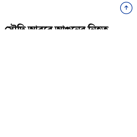
সৌদি আরবে আগুনের নিহত
বাংলাদেশির সংখ্যা বেড়ে ১৬
অ-
অ+