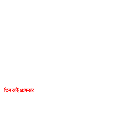
তিন ভাই গ্রেফতার
বগুড়ায় আদালত, চিকিৎসক ও
সিআইডি’র নাম ব্যবহার করে
ভয়ানক প্রতারণা