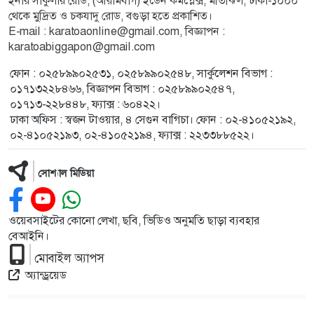
ইনার সার্কুলার রোড, (আরামবাগ) ইডেন কমপ্লেক্স, মতিঝিল, ঢাকা-১০০০
থেকে মুদ্রিত ও চকযাদু রোড, বগুড়া হতে প্রকাশিত।
E-mail :
karatoaonline@gmail.com
, বিজ্ঞাপন :
karatoabiggapon@gmail.com
ফোন : ০২৫৮৯৯০২৫৩১, ০২৫৮৯৯০২৫৪৮, সার্কুলেশন বিভাগ :
০১৭১৩২২৮৪৬৬, বিজ্ঞাপন বিভাগ : ০২৫৮৯৯০২৫৪৭,
০১৭১৩-২২৮৪৪৮, ফ্যাক্স : ৬০৪২২।
ঢাকা অফিস : স্বজন টাওয়ার, ৪ সেগুন বাগিচা। ফোন : ০২-৪১০৫২১৯২,
০২-৪১০৫২১৯৩, ০২-৪১০৫২১৯৪, ফ্যাক্স : ২২৩৩৮৮৫২২।
সোশ্যাল মিডিয়া
ওয়েবসাইটের কোনো লেখা, ছবি, ভিডিও অনুমতি ছাড়া ব্যবহার
বেআইনি।
মোবাইল অ্যাপস
অ্যান্ড্রয়েড
দৈনিক করতোয়া কর্তৃক সর্বস্বত্ব স্বত্বাধিকার সংরক্ষিত © 2026