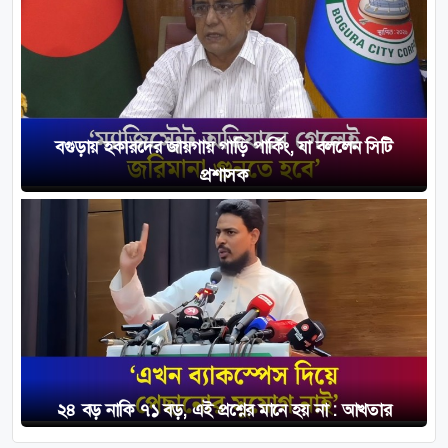
বগুড়ায় হকারদের জায়গায় গাড়ি পার্কিং, যা বললেন সিটি
প্রশাসক
২৪ বড় নাকি ৭১ বড়, এই প্রশ্নের মানে হয় না : আখতার