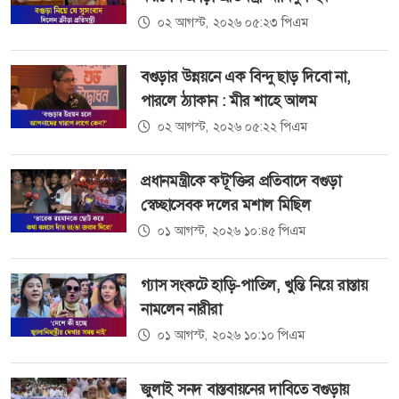
০২ আগস্ট, ২০২৬ ০৫:২৩ পিএম
বগুড়ার উন্নয়নে এক বিন্দু ছাড় দিবো না,
পারলে ঠ্যাকান : মীর শাহে আলম
০২ আগস্ট, ২০২৬ ০৫:২২ পিএম
প্রধানমন্ত্রীকে ক'টূ'ক্তির প্রতিবাদে বগুড়া
স্বেচ্ছাসেবক দলের মশাল মিছিল
০১ আগস্ট, ২০২৬ ১০:৪৫ পিএম
গ্যাস সংকটে হাড়ি-পাতিল, খুন্তি নিয়ে রাস্তায়
নামলেন নারীরা
০১ আগস্ট, ২০২৬ ১০:১০ পিএম
জুলাই সনদ বাস্তবায়নের দাবিতে বগুড়ায়