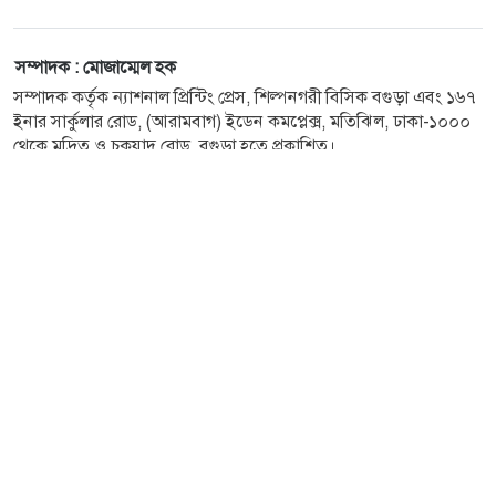
সম্পাদক : মোজাম্মেল হক
সম্পাদক কর্তৃক ন্যাশনাল প্রিন্টিং প্রেস, শিল্পনগরী বিসিক বগুড়া এবং ১৬৭
ইনার সার্কুলার রোড, (আরামবাগ) ইডেন কমপ্লেক্স, মতিঝিল, ঢাকা-১০০০
থেকে মুদ্রিত ও চকযাদু রোড, বগুড়া হতে প্রকাশিত।
E-mail :
karatoaonline@gmail.com
, বিজ্ঞাপন :
karatoabiggapon@gmail.com
ফোন : ০২৫৮৯৯০২৫৩১, ০২৫৮৯৯০২৫৪৮, সার্কুলেশন বিভাগ :
০১৭১৩২২৮৪৬৬, বিজ্ঞাপন বিভাগ : ০২৫৮৯৯০২৫৪৭,
০১৭১৩-২২৮৪৪৮, ফ্যাক্স : ৬০৪২২।
ঢাকা অফিস : স্বজন টাওয়ার, ৪ সেগুন বাগিচা। ফোন : ০২-৪১০৫২১৯২,
০২-৪১০৫২১৯৩, ০২-৪১০৫২১৯৪, ফ্যাক্স : ২২৩৩৮৮৫২২।
সোশ্যাল মিডিয়া
ওয়েবসাইটের কোনো লেখা, ছবি, ভিডিও অনুমতি ছাড়া ব্যবহার
বেআইনি।