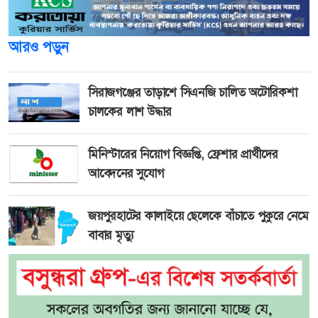
আরও পড়ুন
সিরাজগঞ্জের তাড়াশে সিএনজি চালিত অটোরিকশা
চালকের লাশ উদ্ধার
মিনিস্টারের নিয়োগ বিজ্ঞপ্তি, ফ্রেশার প্রার্থীদের
আবেদনের সুযোগ
জয়পুরহাটের কালাইয়ে ছেলেকে বাঁচাতে পুকুরে নেমে
বাবার মৃত্যু