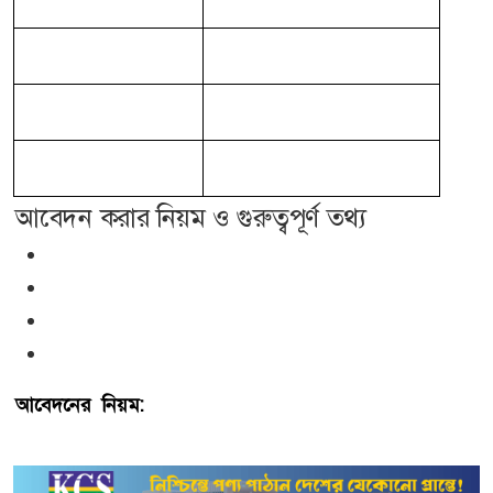
বেতন ও অন্যান্য সুবিধা
আলোচনা সাপেক্ষে
বয়সসীমা
নির্ধারিত নয়
সূত্র
বিডিজবস ডটকম
আবেদন করার নিয়ম ও গুরুত্বপূর্ণ তথ্য
আবেদন শুরু: ১ জুন ২০২৬
আবেদনের শেষ তারিখ: ১০ জুন ২০২৬
আবেদন পদ্ধতি: অনলাইনে
কর্মস্থল: ঢাকা জেলায় কাজ করার মানসিকতা থাকা আবশ্যক।
আবেদনের নিয়ম:
আগ্রহী প্রার্থীরা আবেদন করতে ও বিস্তারিত
বিজ্ঞপ্তিটি দেখতে এখানে ক্লিক করুন
নগদ লিমিটেড
।