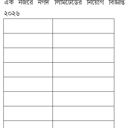
এক নজরে নগদ লিমিটেডের নিয়োগ বিজ্ঞপ্তি
২০২৬
তথ্যের ধরন
বিবরণ
প্রতিষ্ঠানের নাম
নগদ লিমিটেড
পদের নাম
হেড অব টেকনোলজি গভর্ন্যান্স
পদসংখ্যা
১ জন
চাকরির ধরন
বেসরকারি, ফুল টাইম
প্রার্থীর ধরন
নারী-পুরুষ
শিক্ষাগত যোগ্যতা
বিএসসি অথবা এমবিএ
অভিজ্ঞতা
১০ বছর