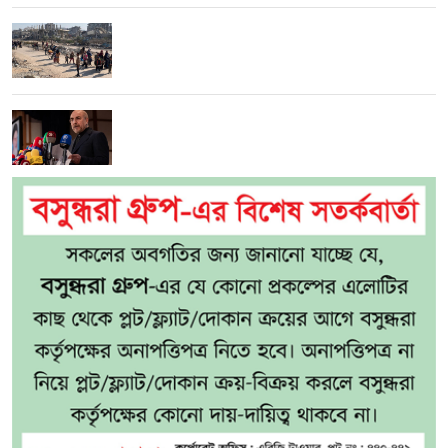
গাজায় ৩০০ দিনে ৩০০ শিশু নিহত: ইউনিসেফ
ট্রাম্পের বিরুদ্ধে বারবার ‘লোকদেখানো কূটনীতির’
অভিযোগ ইরানের