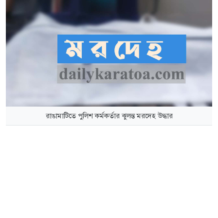
রাঙামাটিতে পুলিশ কর্মকর্তার ঝুলন্ত মরদেহ উদ্ধার