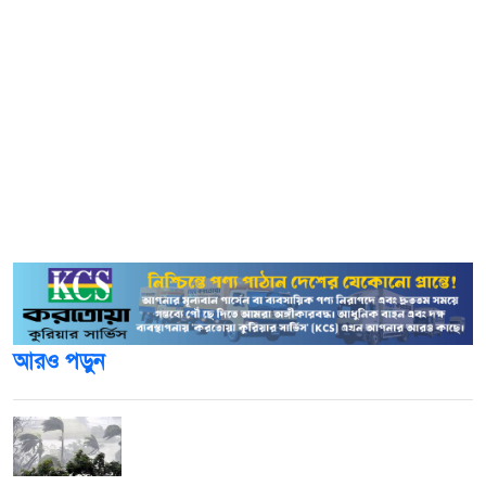
মৃত পুলিশ উপপরিদর্শক শাহেদুল হকের গ্রামের বাড়ি ময়মনসিংহ
জেলার জামালপুর এলাকায়।
​স্থানীয় ও পুলিশ সূত্রে জানা গেছে, সোমবার রাতে স্ত্রী সাজেদার সঙ্গে
সাজেদুল হকের তীব্র বাগবিতণ্ডা হয়। একপর্যায়ে তিনি ক্ষোভে
নিজের রুমের দরজা বন্ধ করে ভেতরে গলায় ফাঁস দেন। বেশ
কিছুক্ষণ কোনো সাড়া শব্দ না পেয়ে এবং বারবার ডাকার পরও
দরজা না খোলায় তার স্ত্রী আতঙ্কিত হয়ে পুলিশকে খবর দেন।
আরও পড়ুন
দেশের সাত অঞ্চলে ৬০ কিলোমিটার বেগে ঝড়-
বৃষ্টির সতর্কতা