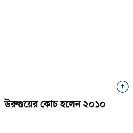
উরুগুয়ের কোচ হলেন ২০১০
বিশ্বকাপের গোল্ডেন বল জয়ী
ফোরলান