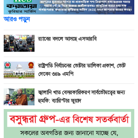
আরও পড়ুন
র‍্যাবের বদলে আসছে এসআরবি
রাষ্ট্রপতি নির্বাচনের ভোটার তালিকা প্রকাশ, ভোট
দেবেন ৩৪৯ এমপি
জ্বালানি খাত বেসরকারিকরণ সার্বভৌমত্বের জন্য
হুমকি: ব্যারিস্টার ফুয়াদ