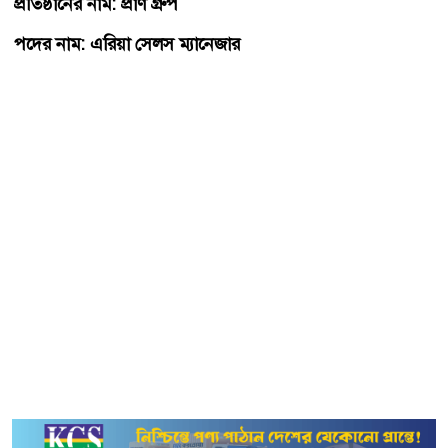
প্রতিষ্ঠানের নাম: প্রাণ গ্রুপ
পদের নাম: এরিয়া সেলস ম্যানেজার
পদসংখ্যা: ২০ জন
শিক্ষাগত যোগ্যতা: এমবিএ/বিবিএ অথবা ডিপ্লোমা (অ্যাগ্রিকালচার/
ফিশারিজ/লাইভস্টক)
অভিজ্ঞতা: ৫-৭ বছর
বেতন: আলোচনা সাপেক্ষে
চাকরির ধরন: ফুল টাইম
প্রার্থীর ধরন: নারী-পুরুষ
বয়স: ২৫-৪০ বছর
কর্মস্থল: যে কোনো স্থান
আবেদনের নিয়ম: আগ্রহীরা এখানে ক্লিক করে
প্রাণ গ্রুপ
আবেদন
সম্পন্ন করতে হবে।