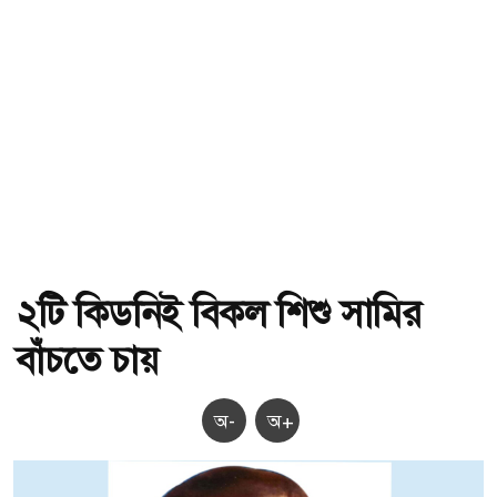
২টি কিডনিই বিকল শিশু সামির
বাঁচতে চায়
অ-
অ+