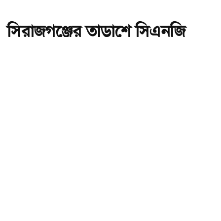
সিরাজগঞ্জের তাড়াশে সিএনজি
চালিত অটোরিকশা চালকের লাশ
উদ্ধার
অ-
অ+