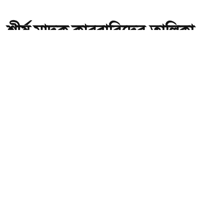
শীর্ষ মাদক কারবারিদের তালিকা
প্রস্তুত করা হচ্ছে: স্বরাষ্ট্রমন্ত্রী
অ-
অ+