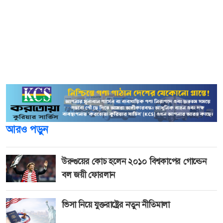
অভিযান পরিচালনা করা হয়।
বাংলাদেশ রেলওয়ের চট্টগ্রাম বিভাগের নির্বাহী ম্যাজিস্ট্রেট ও
বিভাগীয় ভূ-সম্পত্তি কর্মকর্তা মো. খোরশেদ আলম চৌধুরীর নেতৃত্বে
এ অভিযান পরিচালনা করা হয়। রেলওয়ে পুলিশের সদস্যরা এতে
সহযোগিতা করেন।
আরও পড়ুন
উরুগুয়ের কোচ হলেন ২০১০ বিশ্বকাপের গোল্ডেন
বল জয়ী ফোরলান
ভিসা নিয়ে যুক্তরাষ্ট্রের নতুন নীতিমালা