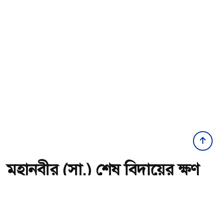
মহানবীর (সা.) শেষ বিদায়ের ক্ষণ
অ-
অ+