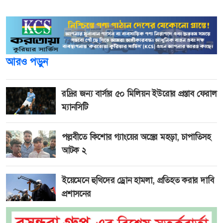
কারণে বরবাদ না করে।
আরও পড়ুন
রদ্রির জন্য বার্সার ৫০ মিলিয়ন ইউরোর প্রস্তাব ফেরাল
ম্যানসিটি
পল্লবীতে কিশোর গ্যাংয়ের অস্ত্রের মহড়া, চাপাতিসহ
আটক ২
ইয়েমেনে হুথিদের ড্রোন হামলা, প্রতিহত করার দাবি
প্রশাসনের