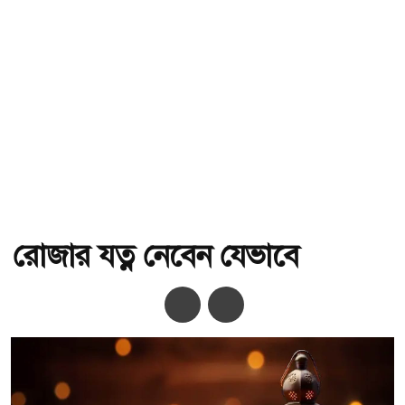
রোজার যত্ন নেবেন যেভাবে
অ-
অ+