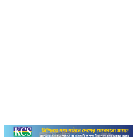
বুলডোজার।
সোমবার বেলা ১২টার দিকে ট্রাকে করে বুলডোজার দুইটি নেওয়া
হয়। সে সময় ট্রাকের উপরে হাতে মাইক নিয়ে কয়েকজন তরুণকে
স্লোগান দিতে দেখা যায়। তাদের পরিচয় জানতে চাইলে একজন
বলেন ‘রেড জুলাই’ নামের একটি সংগঠনের পক্ষ থেকে সেখানে
বুলডোজার দুইটি আনা হয়েছে।
বিবিসি বাংলার একটি সংবাদের কার্ড শেয়ার করে চলচ্চিত্র নির্মাতা
অপরাজিতা সংগীতা লিখেছেন, ‘ওহে রাজাকারের বাচ্চারা,
হাজারবার ভাঙলেও তোরা ৩২ নম্বরের ইতিহাস মুছে ফেলতে পারবি
না। ৩২ হলো ফিনিক্স! ভেঙে গুঁড়িয়ে দেওয়া প্রতিটি ইটের কণা আর
পুড়িয়ে ছাই করে দেওয়া ধ্বংসস্তূপের গর্ভ থেকেই পুনর্জাগরণ হবে
৩২-এর। যতদিন এই ভূখণ্ডে বাংলাদেশের পতাকা উড়বে, ততদিন
৩২ নম্বর তোদের পরাজয়ের সাক্ষ্য হয়ে দাঁড়িয়ে থাকবে!’