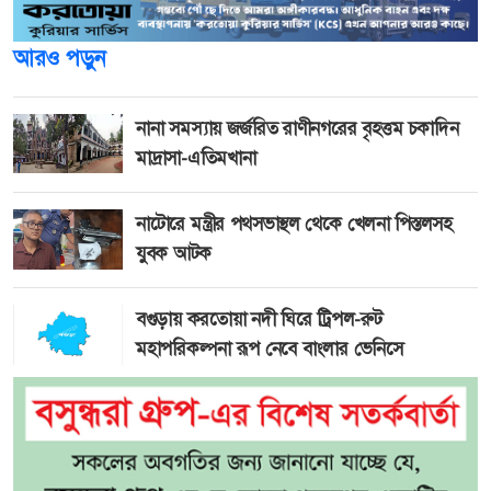
আরও পড়ুন
নানা সমস্যায় জর্জরিত রাণীনগরের বৃহত্তম চকাদিন
মাদ্রাসা-এতিমখানা
নাটোরে মন্ত্রীর পথসভাস্থল থেকে খেলনা পিস্তলসহ
যুবক আটক
বগুড়ায় করতোয়া নদী ঘিরে ট্রিপল-রুট
মহাপরিকল্পনা রূপ নেবে বাংলার ভেনিসে