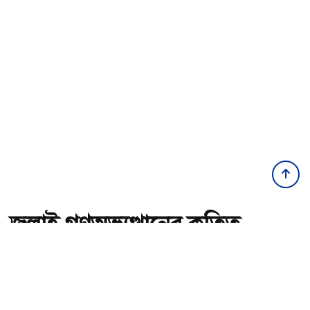
জুলাই গণঅভ্যুত্থানের কৃতিত্ব
জনগণের, কারও একার নয়:
তথ্যমন্ত্রী