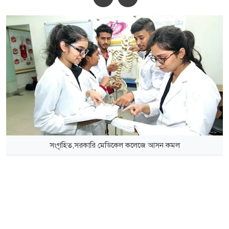
সংগৃহিত,সরকারি মেডিকেল কলেজে আসন কমল