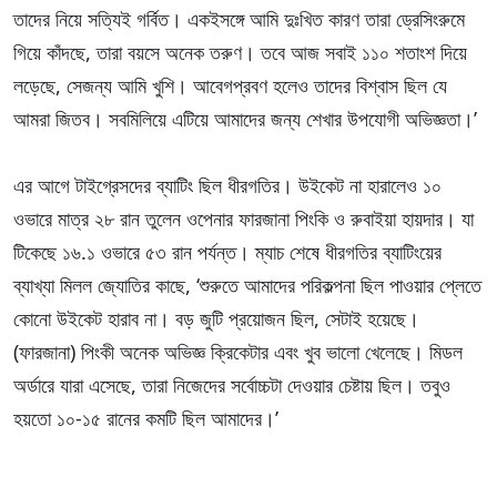
তাদের নিয়ে সত্যিই গর্বিত। একইসঙ্গে আমি দুঃখিত কারণ তারা ড্রেসিংরুমে
গিয়ে কাঁদছে, তারা বয়সে অনেক তরুণ। তবে আজ সবাই ১১০ শতাংশ দিয়ে
লড়েছে, সেজন্য আমি খুশি। আবেগপ্রবণ হলেও তাদের বিশ্বাস ছিল যে
আমরা জিতব। সবমিলিয়ে এটিয়ে আমাদের জন্য শেখার উপযোগী অভিজ্ঞতা।’
এর আগে টাইগ্রেসদের ব্যাটিং ছিল ধীরগতির। উইকেট না হারালেও ১০
ওভারে মাত্র ২৮ রান তুলেন ওপেনার ফারজানা পিংকি ও রুবাইয়া হায়দার। যা
টিকেছে ১৬.১ ওভারে ৫৩ রান পর্যন্ত। ম্যাচ শেষে ধীরগতির ব্যাটিংয়ের
ব্যাখ্যা মিলল জ্যোতির কাছে, ‘শুরুতে আমাদের পরিকল্পনা ছিল পাওয়ার প্লেতে
কোনো উইকেট হারাব না। বড় জুটি প্রয়োজন ছিল, সেটাই হয়েছে।
(ফারজানা) পিংকী অনেক অভিজ্ঞ ক্রিকেটার এবং খুব ভালো খেলেছে। মিডল
অর্ডারে যারা এসেছে, তারা নিজেদের সর্বোচ্চটা দেওয়ার চেষ্টায় ছিল। তবুও
হয়তো ১০-১৫ রানের কমটি ছিল আমাদের।’