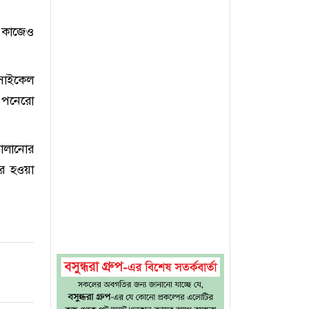
র কাজেও
 সাইকেল
ট পনেরো
চালানোর
র হওয়া