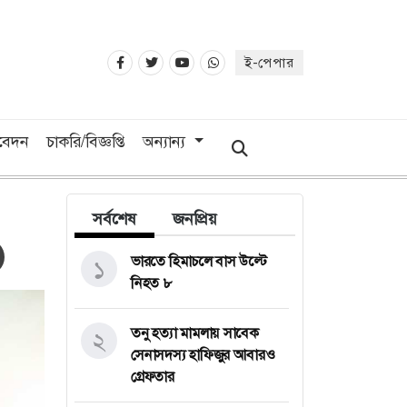
ই-পেপার
িবেদন
চাকরি/বিজ্ঞপ্তি
অন্যান্য
সর্বশেষ
জনপ্রিয়
ভারতে হিমাচলে বাস উল্টে
১
নিহত ৮
তনু হত্যা মামলায় সাবেক
২
সেনাসদস্য হাফিজুর আবারও
গ্রেফতার