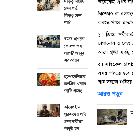
মাতৃত্ব নিয়েই
অনেকেই এখন নান
কেন শর্ত,
বিশেষজ্ঞরা বলছ
পিতৃত্ব কেন
ঝরতে পারে অতিরি
নয়?
১। জিমে শরীরচর
বসের প্রশংসা
চালানোর আগেও এক
পেলেও ভয়
আগে হাল্কা একটু 
লাগে? জানুন
এর কারন
২। সাইকেল চালা
সময় পরতে হবে খ
ইন্দোনেশিয়ার
ঘাম সহজে শুকিয়ে
জনপ্রিয় খাবার
‘নাসি গরেং’
আরও পড়ুন
আবেগহীন
ম
পুরুষদের প্রতি
কেন নারীরা
আকৃষ্ট হন