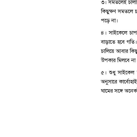
৩। সমতলেই চালানো
কিছুক্ষণ সমতলে
পড়ে না।
৪। সাইকেলে চাপল
বাড়াতে হবে গতি।
চালিয়ে আবার কিছু
উপকার মিলবে না
৫। শুধু সাইকেল
অনুসারে কার্বোহ
ঘামের সঙ্গে অনেক