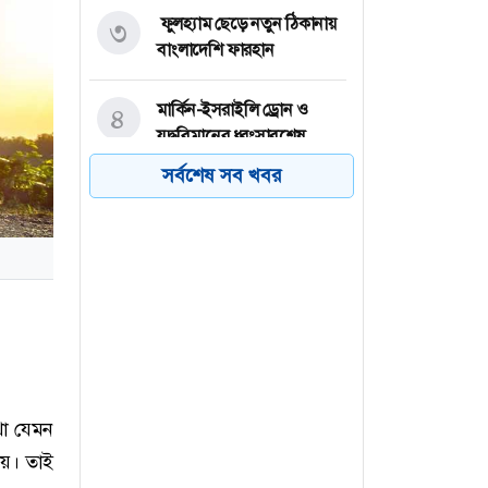
ফুলহ্যাম ছেড়ে নতুন ঠিকানায়
৩
বাংলাদেশি ফারহান
মার্কিন-ইসরাইলি ড্রোন ও
৪
যুদ্ধবিমানের ধ্বংসাবশেষ
প্রদর্শন করল ইরান
সর্বশেষ সব খবর
মোটরসাইকেল দুর্ঘটনায় গত
৫
ছয় বছরে প্রতিদিন গড়ে
সাতজনের প্রাণহানি
যুদ্ধ বন্ধে যুক্তরাষ্ট্রের কাছ থেকে
৬
ইতিবাচক বার্তা পাচ্ছে ইরান
থা যেমন
নয়। তাই