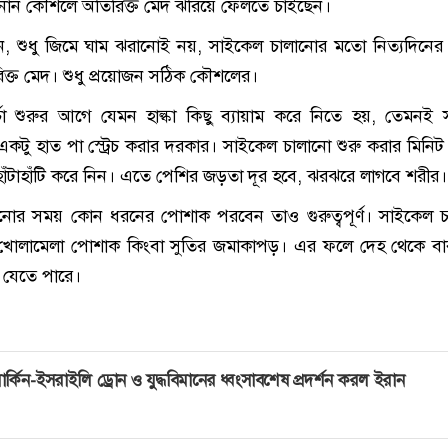
ান কৌশলে অতিরিক্ত মেদ ঝরিয়ে ফেলতে চাইছেন।
েন, শুধু জিমে ঘাম ঝরানোই নয়, সাইকেল চালানোর মতো নিত্যদিনে
ক্ত মেদ। শুধু প্রয়োজন সঠিক কৌশলের।
্চা শুরুর আগে যেমন হাল্কা কিছু ব্যায়াম করে নিতে হয়, তেমনই
টু হাত পা স্ট্রেচ করার দরকার। সাইকেল চালানো শুরু করার মিনি
হাঁটাহাঁটি করে নিন। এতে পেশির জড়তা দূর হবে, ঝরঝরে লাগবে শরীর।
নোর সময় কোন ধরনের পোশাক পরবেন তাও গুরুত্বপূর্ণ। সাইকেল 
োলামেলা পোশাক কিংবা সুতির জমাকাপড়। এর ফলে দেহ থেকে বা
 যেতে পারে।
ার্কিন-ইসরাইলি ড্রোন ও যুদ্ধবিমানের ধ্বংসাবশেষ প্রদর্শন করল ইরান