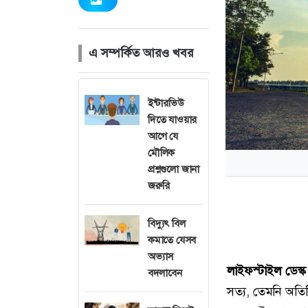
এ সম্পর্কিত আরও খবর
ইন্টারভিউ
দিতে যাওয়ার
আগে যে
মৌলিক
প্রশ্নগুলো জানা
জরুরি
বিদ্যুৎ বিল
কমাতে যেসব
অভ্যাস
লাইফস্টাইল ডেস্ক
বদলাবেন
সত্য, তেমনি অতি