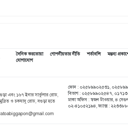
দৈনিক করতোয়া
গোপনীয়তার নীতি
শর্তাবলি
মন্তব্য প্রক
,
যোগাযোগ
ফোন : ০২৫৮৯৯০২৫৩১, ০২৫৮৯৯০২৫
বিভাগ : ০২৫৮৯৯০২৫৪৭, ০১৭১৩-২
ক বগুড়া এবং ১৬৭ ইনার সার্কুলার রোড,
ঢাকা অফিস : স্বজন টাওয়ার, ৪ স
ুদ্রিত ও চকযাদু রোড, বগুড়া হতে
০২-৪১০৫২১৯৪, ফ্যাক্স : ২২৩৩৮
ratoabiggapon@gmail.com