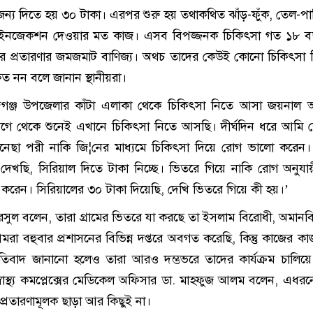
জন্য দিতে হয় ৩০ টাকা। এরপর শুরু হয় তথাকথিত ঝাঁড়-ফুঁক, তেল-পা
ইনজেকশন দেওয়ার মত কাজ। এসব বিপজ্জনক চিকিৎসা গত ১৮ ব
র প্রতারণার জমজমাট বাণিজ্য। অথচ তাদের কেউই কোনো চিকিৎসা বি
্ষিত নন বলে জানান স্থানীয়রা।
িন্দগঞ্জ উপজেলার কাঁটা এলাকা থেকে চিকিৎসা নিতে আসা জয়নাল
ে থেকে শুনেই এখানে চিকিৎসা নিতে আসছি। দীর্ঘদিন ধরে আমি 
বানেছা পরী নাকি জি¦নের মাধ্যমে চিকিৎসা দিয়ে রোগ ভালো করেন
েখছি, সিরিয়াল দিতে টাকা নিচ্ছে। ভিতরে গিয়ে নাকি রোগ অনুযা
্তি করেন। সিরিয়ালের ৩০ টাকা দিয়েছি, দেখি ভিতরে গিয়ে কী হয়।’
 রসুল বলেন, তারা গ্রামের ভিতরে যা করছে তা ইসলাম বিরোধী, অমান
া বহুবার প্রশাসনের বিভিন্ন দপ্তরে অবগত করেছি, কিন্তু কাজের কা
রতিবাদ জানানো হলেও তারা আরও দম্ভভরে তাদের কার্যক্রম চালিয়ে 
বাস্থ্য কমপ্লেক্সের মেডিকেল অফিসার ডা. মাহফুজ আলম বলেন, এধর
 ও প্রতারণামূলক ছাড়া আর কিছুই না।