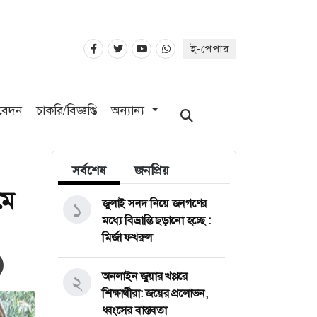
ই-পেপার
িবেদন
চাকরি/বিজ্ঞপ্তি
অন্যান্য
সর্বশেষ
জনপ্রিয়
মে
জুলাই সনদ নিয়ে জনগণের
১
মধ্যে বিভ্রান্তি ছড়ানো হচ্ছে :
মির্জা ফখরুল
অনলাইন জুয়ার খপ্পরে
২
শিক্ষার্থীরা: জয়ের প্রলোভন,
ধ্বংসের বাস্তবতা