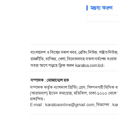
মন্তব্য করুন
বাংলাদেশ ও বিশ্বের সকল খবর, ব্রেকিং নিউজ, লাইভ নিউজ
রাজনীতি, বাণিজ্য, খেলা, বিনোদনসহ সকল সর্বশেষ সংবাদ
সবার আগে পড়তে ক্লিক করুন karatoa.com.bd।
সম্পাদক : মোজাম্মেল হক
সম্পাদক কর্তৃক ন্যাশনাল প্রিন্টিং প্রেস, শিল্পনগরী বিসি
(আরামবাগ) ইডেন কমপ্লেক্স, মতিঝিল, ঢাকা-১০০০ থেকে ম
প্রকাশিত।
E-mail :
karatoaonline@gmail.com
, বিজ্ঞাপন :
ka