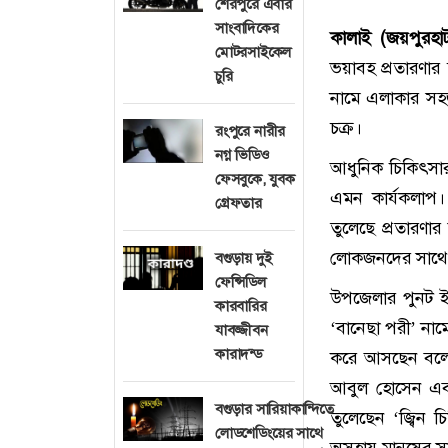
শেরপুরে এবার
সাংবাদিকের
কালাই (জয়পুরহাট
মোটরসাইকেল
ভয়াবহ প্রতারণার
চুরি
নামে এলাকার সহজ
চক্র।
রংপুরে নারীর
নগ্ন ভিডিও
আধুনিক চিকিৎসার
ফেসবুকে, যুবক
এমন কার্যকলাপ।
গ্রেফতার
তুলেছে প্রতারণা
লোকজনদের সাথে ন
বগুড়ায় দুই
ফেন্সিডিল
উপজেলার পুনট ইউ
কারবারির
‘বানেছা পরী’ নামে
যাবজ্জীবন
কারাদন্ড
করে আসছেন বলে 
আবুল হোসেন এবং
বগুড়ার সারিয়াকান্দিতে
তুলেছেন ‘জ্বিন চ
লোডশেডিংয়ের সাথে
অসহায় মানুষের স