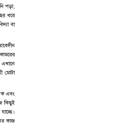
নি পড়া,
ছর ধরে
দ্যা বা
 আবেদীন
কোমরের
। এখানে
য়ী মোটা
বিক এবং
জ কিছুই
যাচ্ছে।
নের কাজ