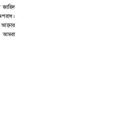
ি জাহিদ
 অপরাধ।
 আক্তার
া। আমরা