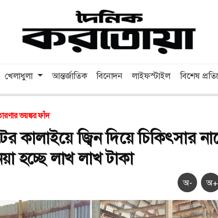
খেলাধুলা
আন্তর্জাতিক
বিনোদন
লাইফস্টাইল
বিশেষ প্রত
তারণার ভয়ঙ্কর ফাঁদ
ের কালাইয়ে জ্বিন দিয়ে চিকিৎসার না
েয়া হচ্ছে লাখ লাখ টাকা
অ-
অ+