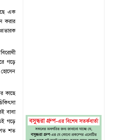
েছে এক
শন করার
প্রতারক
নবিরোধী
করে গড়ে
ল হোসেন
ের কাছে
 চিকিৎসা
রই বাবা
তেই গড়ে
য় শত শত