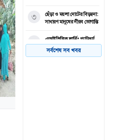
ছেঁড়া ও ময়লা নোটের বিড়ম্বনা:
৩
সাধারণ মানুষের নীরব ভোগান্তি
এআইভিত্তিক লার্নিং প্ল্যাটফর্ম
৪
'বিডিএআই স্কুল' চালু
সর্বশেষ সব খবর
নাশকতা করার কোনো মুরোদ
৫
নেই আওয়ামী লীগের :
স্বরাষ্ট্রমন্ত্রী
চিকিৎসা শেষে দেশে ফিরেছেন
৬
নাহিদ রানা