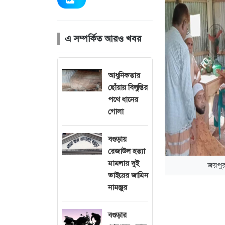
এ সম্পর্কিত আরও খবর
আধুনিকতার
ছোঁয়ায় বিলুপ্তির
পথে ধানের
গোলা
বগুড়ায়
রেজাউল হত্যা
মামলায় দুই
জয়পুর
ভাইয়ের জামিন
নামঞ্জুর
বগুড়ার