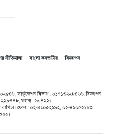
াশের নীতিমালা
বাংলা কনভার্টার
বিজ্ঞাপন
৪৮, সার্কুলেশন বিভাগ : ০১৭১৩২২৮৪৬৬, বিজ্ঞাপন
২৮৪৪৮, ফ্যাক্স : ৬০৪২২।
েগুন বাগিচা। ফোন : ০২-৪১০৫২১৯২, ০২-৪১০৫২১৯৩,
৮৫২২।