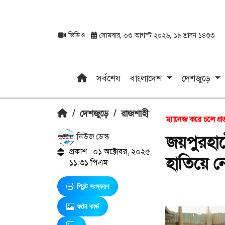
ভিডিও
সোমবার, ০৩ আগস্ট ২০২৬, ১৯ শ্রাবণ ১৪৩৩
সর্বশেষ
বাংলাদেশ
দেশজুড়ে
/
দেশজুড়ে
/
রাজশাহী
ম্যানেজ করে চলে প্র
নিউজ ডেস্ক
জয়পুরহাট
প্রকাশ : ০১ অক্টোবর, ২০২৫
হাতিয়ে ন
১১:৩১ পিএম
প্রিন্ট সংস্করণ
ফটো কার্ড