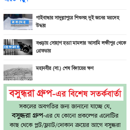
গাইবান্ধার সাদুল্লাপুরে শিশুসহ দুই জনের মরদেহ
উদ্ধার
বগুড়ায় সোহাগ হত্যা মামলার আসামি লক্ষীপুর থেকে
গ্রেফতার
মহানবীর (সা.) শেষ বিদায়ের ক্ষণ