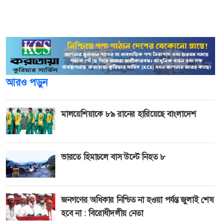
চালানো হয়েছে জানিয়ে তিনি ক্ষমা চেয়েছেন। একইসঙ্গে অজানা
অনেক তথ্য ট্রাইব্যুনালের সামনে এনেছেন।
আরও পড়ুন
মালয়েশিয়াকে ৮৯ রানের হারিয়েছে বাংলাদেশ
ভারতে হিমাচলে বাস উল্টে নিহত ৮
জনগণের অধিকার নিশ্চিত না হওয়া পর্যন্ত জুলাই শেষ
হবে না : বিরোধীদলীয় নেতা