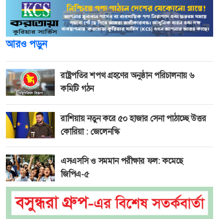
আরও পড়ুন
রাষ্ট্রপতির শপথ গ্রহণের অনুষ্ঠান পরিচালনায় ৬
কমিটি গঠন
রাশিয়ায় নতুন করে ৫০ হাজার সেনা পাঠাচ্ছে উত্তর
কোরিয়া : জেলেনস্কি
এসএসসি ও সমমান পরীক্ষার ফল: কমেছে
জিপিএ-৫