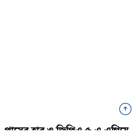
পাসের হার ও জিপিএ ৫-এ এগিয়ে