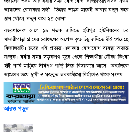
জরাজীর্ণ ভবন আর বর্ষার সময় যোগাযোগ বিচ্ছিন্নতাÑএসব এখন
আমাদের রোজকার সঙ্গী। তিস্তার ভাঙন মানেই আবার নতুন করে
স্থান খোঁজা, নতুন করে স্বপ্ন বোনা।
বছরখানেক আগে ১৬ শতক জমিতে হরিপুর ইউনিয়নের চর
মাদারীপাড়া গ্রামের চরাঞ্চলের অপেক্ষাকৃত উঁচু জমিতে ঠাঁই পেয়েছে
বিদ্যালয়টি। চরের এই প্রত্যন্ত এলাকায় যোগাযোগ ব্যবস্থা অত্যন্ত
নাজুক। বর্ষার সময় সড়কপথ ডুবে গেলে শিক্ষার্থীরা নৌকা কিংবা
হাঁটু পানি মাড়িয়ে দীর্ঘপথ পাড়ি দিয়ে বিদ্যালয়ে আসে। অন্যদিকে
ভাঙনের ভয়ে স্থায়ী ও মজবুত অবকাঠামো নির্মাণেও থাকে সংশয়।
আরও পড়ুন
দেশের সাত অঞ্চলে ৬০ কিলোমিটার বেগে ঝড়-