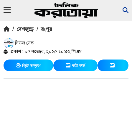
/
দেশজুড়ে
/
রংপুর
নিউজ ডেস্ক
প্রকাশ : ০৫ নভেম্বর, ২০২৫ ১০:৫২ পিএম
প্রিন্ট সংস্করণ
ফটো কার্ড