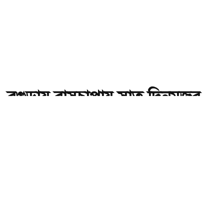
বগুড়ায় বাসচাপায় সাত দিনমজুর
নিহতের ঘটনায় তদন্ত কমিটি গঠন
অ-
অ+