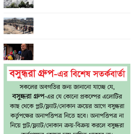
বৃষ্টির সতর্কতা
গাজায় ৩০০ দিনে ৩০০ শিশু নিহত: ইউনিসেফ
ট্রাম্পের বিরুদ্ধে বারবার ‘লোকদেখানো কূটনীতির’
অভিযোগ ইরানের