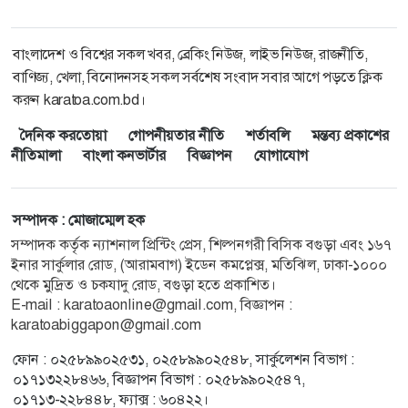
বাংলাদেশ ও বিশ্বের সকল খবর, ব্রেকিং নিউজ, লাইভ নিউজ, রাজনীতি,
বাণিজ্য, খেলা, বিনোদনসহ সকল সর্বশেষ সংবাদ সবার আগে পড়তে ক্লিক
করুন karatoa.com.bd।
দৈনিক করতোয়া
গোপনীয়তার নীতি
শর্তাবলি
মন্তব্য প্রকাশের
নীতিমালা
বাংলা কনভার্টার
বিজ্ঞাপন
যোগাযোগ
সম্পাদক : মোজাম্মেল হক
সম্পাদক কর্তৃক ন্যাশনাল প্রিন্টিং প্রেস, শিল্পনগরী বিসিক বগুড়া এবং ১৬৭
ইনার সার্কুলার রোড, (আরামবাগ) ইডেন কমপ্লেক্স, মতিঝিল, ঢাকা-১০০০
থেকে মুদ্রিত ও চকযাদু রোড, বগুড়া হতে প্রকাশিত।
E-mail :
karatoaonline@gmail.com
, বিজ্ঞাপন :
karatoabiggapon@gmail.com
ফোন : ০২৫৮৯৯০২৫৩১, ০২৫৮৯৯০২৫৪৮, সার্কুলেশন বিভাগ :
০১৭১৩২২৮৪৬৬, বিজ্ঞাপন বিভাগ : ০২৫৮৯৯০২৫৪৭,
০১৭১৩-২২৮৪৪৮, ফ্যাক্স : ৬০৪২২।