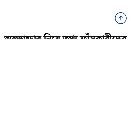
অস্ত্রভান্ডার নিয়ে তথ্য ফাঁসকারীদের
কারাদণ্ডের হুঁশিয়ারি ট্রাম্পের
অ-
অ+