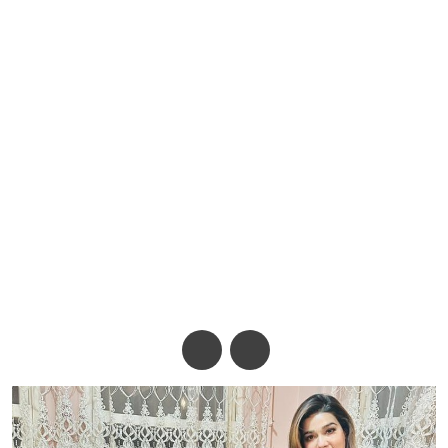
যুক্তরাষ্ট্রে একসঙ্গে বাপ্পী ও মাহি
অ-
অ+