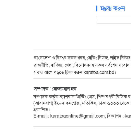
মন্তব্য করুন
বাংলাদেশ ও বিশ্বের সকল খবর, ব্রেকিং নিউজ, লাইভ নিউজ
রাজনীতি, বাণিজ্য, খেলা, বিনোদনসহ সকল সর্বশেষ সংবাদ
সবার আগে পড়তে ক্লিক করুন karatoa.com.bd।
সম্পাদক : মোজাম্মেল হক
সম্পাদক কর্তৃক ন্যাশনাল প্রিন্টিং প্রেস, শিল্পনগরী বিসি
(আরামবাগ) ইডেন কমপ্লেক্স, মতিঝিল, ঢাকা-১০০০ থেকে ম
প্রকাশিত।
E-mail :
karatoaonline@gmail.com
, বিজ্ঞাপন :
ka