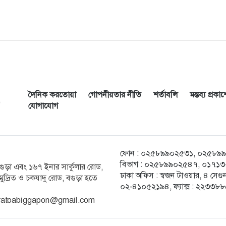
দৈনিক করতোয়া
গোপনীয়তার নীতি
শর্তাবলি
মন্তব্য প্রক
,
যোগাযোগ
ফোন : ০২৫৮৯৯০২৫৩১, ০২৫৮৯৯০২৫
বিভাগ : ০২৫৮৯৯০২৫৪৭, ০১৭১৩-২
ক বগুড়া এবং ১৬৭ ইনার সার্কুলার রোড,
ঢাকা অফিস : স্বজন টাওয়ার, ৪ স
ুদ্রিত ও চকযাদু রোড, বগুড়া হতে
০২-৪১০৫২১৯৪, ফ্যাক্স : ২২৩৩৮
ratoabiggapon@gmail.com