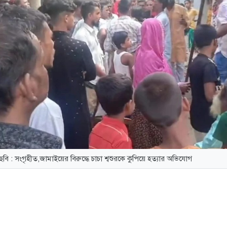
ছবি : সংগৃহীত,জামাইয়ের বিরুদ্ধে চাচা শ্বশুরকে কুপিয়ে হত্যার অভিযোগ