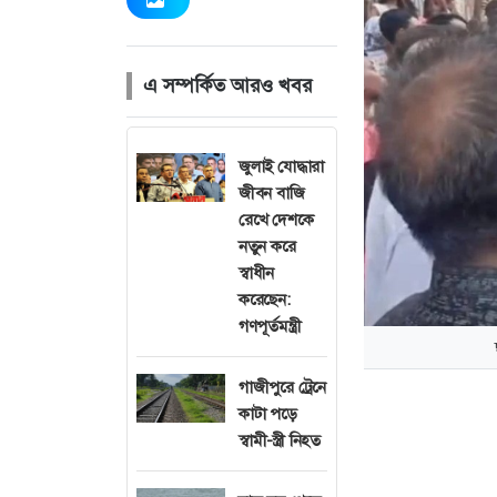
এ সম্পর্কিত আরও খবর
জুলাই যোদ্ধারা
জীবন বাজি
রেখে দেশকে
নতুন করে
স্বাধীন
করেছেন:
গণপূর্তমন্ত্রী
গাজীপুরে ট্রেনে
কাটা পড়ে
স্বামী-স্ত্রী নিহত