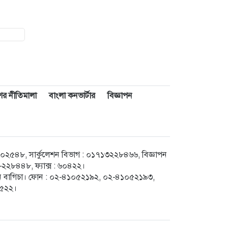
াশের নীতিমালা
বাংলা কনভার্টার
বিজ্ঞাপন
৪৮, সার্কুলেশন বিভাগ : ০১৭১৩২২৮৪৬৬, বিজ্ঞাপন
২৮৪৪৮, ফ্যাক্স : ৬০৪২২।
েগুন বাগিচা। ফোন : ০২-৪১০৫২১৯২, ০২-৪১০৫২১৯৩,
৮৫২২।