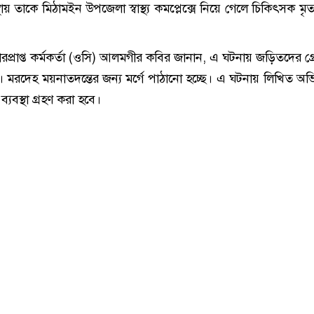
স্থায় তাকে মিঠামইন উপজেলা স্বাস্থ্য কমপ্লেক্সে নিয়ে গেলে চিকিৎসক ম
রপ্রাপ্ত কর্মকর্তা (ওসি) আলমগীর কবির জানান, এ ঘটনায় জড়িতদের গ্
 মরদেহ ময়নাতদন্তের জন্য মর্গে পাঠানো হচ্ছে। এ ঘটনায় লিখিত অ
্যবস্থা গ্রহণ করা হবে।