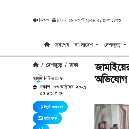
ভিডিও
রবিবার, ০৯ আগস্ট ২০২৬, ২৪ শ্রাবণ ১৪৩৩
সর্বশেষ
বাংলাদেশ
দেশজুড়ে
জামাইয়ের 
/
দেশজুড়ে
/
ঢাকা
অভিযোগ
নিউজ ডেস্ক
প্রকাশ : ০৩ অক্টোবর, ২০২৫
০৫:৪৩ পিএম
প্রিন্ট সংস্করণ
ফটো কার্ড