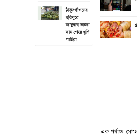
ঠাকুরগাঁওয়ের
হরিপুরে
জাম্বুরার ভালো
৫
দাম পেয়ে খুশি
গাছিরা
এক পর্যায়ে সোহে