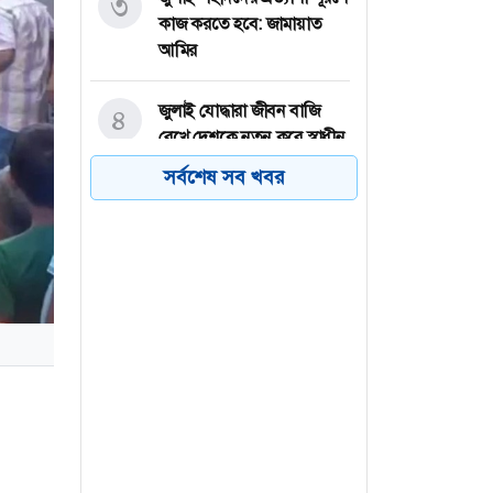
৩
কাজ করতে হবে: জামায়াত
আমির
জুলাই যোদ্ধারা জীবন বাজি
৪
রেখে দেশকে নতুন করে স্বাধীন
করেছেন: গণপূর্তমন্ত্রী
সর্বশেষ সব খবর
আমিরাতের রাষ্ট্রায়ত্ত তেলের
৫
ট্যাংকারে 'ইরানের হামলা'
বাবা হারানো মেসিকে সান্ত্বনা
৬
দিলো বার্সা-রিয়াল