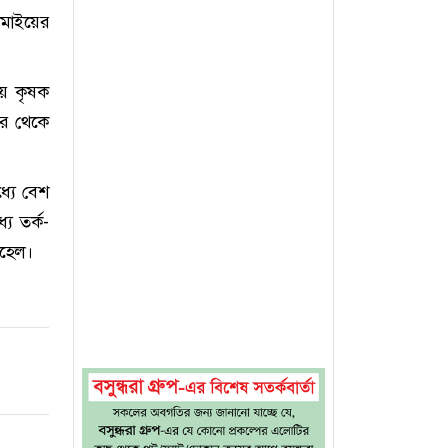
ামাইয়ের
ায় কৃষক
পর থেকে
্যে বেশ
ে তর্ক-
োহেল।