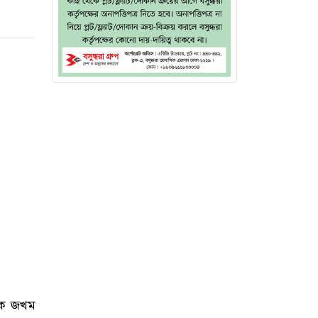
্মক জখম