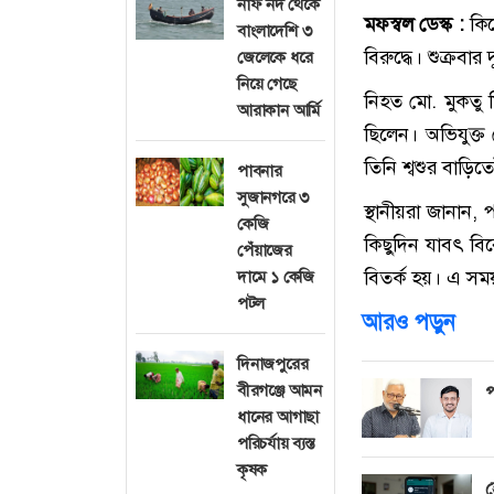
নাফ নদ থেকে
মফস্বল ডেস্ক :
কিশ
বাংলাদেশি ৩
বিরুদ্ধে। শুক্রবা
জেলেকে ধরে
নিয়ে গেছে
নিহত মো. মুকতু 
আরাকান আর্মি
ছিলেন। অভিযুক্ত
তিনি শ্বশুর বাড়ি
পাবনার
সুজানগরে ৩
স্থানীয়রা জানান
কেজি
কিছুদিন যাবৎ বি
পেঁয়াজের
বিতর্ক হয়। এ স
দামে ১ কেজি
পটল
আরও পড়ুন
দিনাজপুরের
বীরগঞ্জে আমন
প
ধানের আগাছা
পরিচর্যায় ব্যস্ত
কৃষক
হ