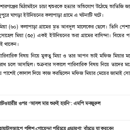
োরগঞ্জের মিঠামইনে চাচা শ্বশুরকে হত্যার অভিযোগ উঠেছে ভাতিজি জ
র দুপুরে ঘাগড়া ইউনিয়নের কলাপাড়া গ্রামে এ ঘটনাটি ঘটে।
মিয়া (৬০) কলাপাড়া গ্রামের মৃত আবদুল মালেকের ছেলে। তিনি পেশ
 সোহেল মিয়া (৩৫) একই ইউনিয়নের ভরা গ্রামের বাসিন্দা। বিয়ের 
তেই থাকেন।
, পারিবারিক বিষয় নিয়ে মুকতু মিয়া ও তার আপন ভাই মফিজ মিয়ার মধ
রোধ চলে আসছিল। শুক্রবার সকালে পারিবারিক বিষয় নিয়ে তাদের মধ্য
ময় পাশেই কোদাল দিয়ে কাজ করছিলেন মফিজ মিয়ার মেয়ের জামাই স
াটওয়ারীর ওপর ‘আসল মার শুরুই হয়নি’: এমপি মনজুরুল
োয়াটসঅ্যাপে পুলিশ-গোয়েন্দা পরিচয়ে প্রতারণা: বাঁচতে যা করবেন