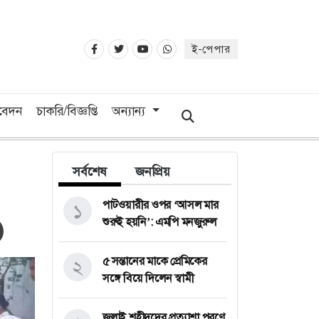
ই-পেপার
িবেদন
চাকরি/বিজ্ঞপ্তি
অন্যান্য
সর্বশেষ
জনপ্রিয়
পাটওয়ারীর ওপর ‘আসল মার
১
শুরুই হয়নি’: এমপি মনজুরুল
৫ সন্তানের মাকে প্রেমিকের
২
সঙ্গে বিয়ে দিলেন স্বামী
জুলাই শহীদদের প্রত্যাশা পূরণে