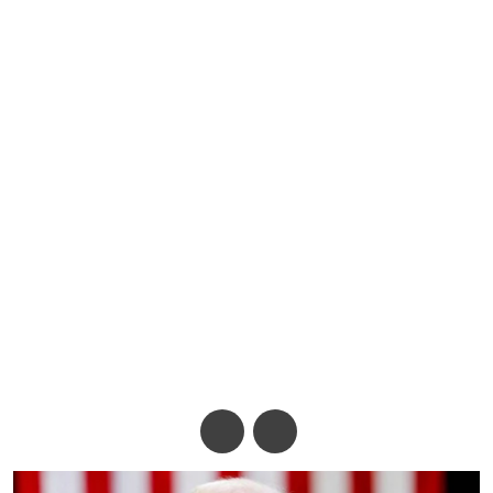
মধ্যপ্রাচ্যে ‘৩ হাজার বছরের’
সংঘাত সমাধান করব : ট্রাম্প
অ-
অ+