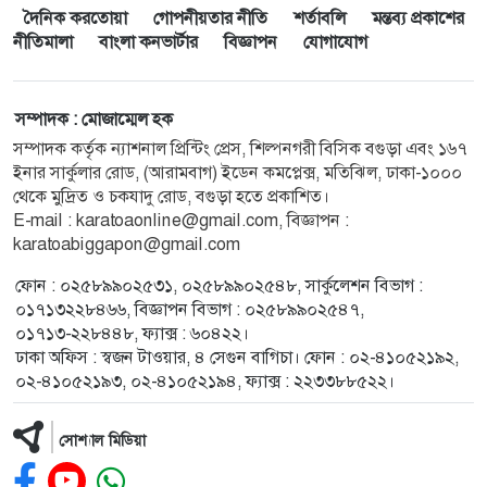
দৈনিক করতোয়া
গোপনীয়তার নীতি
শর্তাবলি
মন্তব্য প্রকাশের
নীতিমালা
বাংলা কনভার্টার
বিজ্ঞাপন
যোগাযোগ
সম্পাদক : মোজাম্মেল হক
সম্পাদক কর্তৃক ন্যাশনাল প্রিন্টিং প্রেস, শিল্পনগরী বিসিক বগুড়া এবং ১৬৭
ইনার সার্কুলার রোড, (আরামবাগ) ইডেন কমপ্লেক্স, মতিঝিল, ঢাকা-১০০০
থেকে মুদ্রিত ও চকযাদু রোড, বগুড়া হতে প্রকাশিত।
E-mail :
karatoaonline@gmail.com
, বিজ্ঞাপন :
karatoabiggapon@gmail.com
ফোন : ০২৫৮৯৯০২৫৩১, ০২৫৮৯৯০২৫৪৮, সার্কুলেশন বিভাগ :
০১৭১৩২২৮৪৬৬, বিজ্ঞাপন বিভাগ : ০২৫৮৯৯০২৫৪৭,
০১৭১৩-২২৮৪৪৮, ফ্যাক্স : ৬০৪২২।
ঢাকা অফিস : স্বজন টাওয়ার, ৪ সেগুন বাগিচা। ফোন : ০২-৪১০৫২১৯২,
০২-৪১০৫২১৯৩, ০২-৪১০৫২১৯৪, ফ্যাক্স : ২২৩৩৮৮৫২২।
সোশ্যাল মিডিয়া