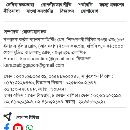
দৈনিক করতোয়া
গোপনীয়তার নীতি
শর্তাবলি
মন্তব্য প্রকাশের
নীতিমালা
বাংলা কনভার্টার
বিজ্ঞাপন
যোগাযোগ
সম্পাদক : মোজাম্মেল হক
সম্পাদক কর্তৃক ন্যাশনাল প্রিন্টিং প্রেস, শিল্পনগরী বিসিক বগুড়া এবং ১৬৭
ইনার সার্কুলার রোড, (আরামবাগ) ইডেন কমপ্লেক্স, মতিঝিল, ঢাকা-১০০০
থেকে মুদ্রিত ও চকযাদু রোড, বগুড়া হতে প্রকাশিত।
E-mail :
karatoaonline@gmail.com
, বিজ্ঞাপন :
karatoabiggapon@gmail.com
ফোন : ০২৫৮৯৯০২৫৩১, ০২৫৮৯৯০২৫৪৮, সার্কুলেশন বিভাগ :
০১৭১৩২২৮৪৬৬, বিজ্ঞাপন বিভাগ : ০২৫৮৯৯০২৫৪৭,
০১৭১৩-২২৮৪৪৮, ফ্যাক্স : ৬০৪২২।
ঢাকা অফিস : স্বজন টাওয়ার, ৪ সেগুন বাগিচা। ফোন : ০২-৪১০৫২১৯২,
০২-৪১০৫২১৯৩, ০২-৪১০৫২১৯৪, ফ্যাক্স : ২২৩৩৮৮৫২২।
সোশ্যাল মিডিয়া