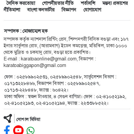
দৈনিক করতোয়া
গোপনীয়তার নীতি
শর্তাবলি
মন্তব্য প্রকাশের
নীতিমালা
বাংলা কনভার্টার
বিজ্ঞাপন
যোগাযোগ
সম্পাদক : মোজাম্মেল হক
সম্পাদক কর্তৃক ন্যাশনাল প্রিন্টিং প্রেস, শিল্পনগরী বিসিক বগুড়া এবং ১৬৭
ইনার সার্কুলার রোড, (আরামবাগ) ইডেন কমপ্লেক্স, মতিঝিল, ঢাকা-১০০০
থেকে মুদ্রিত ও চকযাদু রোড, বগুড়া হতে প্রকাশিত।
E-mail :
karatoaonline@gmail.com
, বিজ্ঞাপন :
karatoabiggapon@gmail.com
ফোন : ০২৫৮৯৯০২৫৩১, ০২৫৮৯৯০২৫৪৮, সার্কুলেশন বিভাগ :
০১৭১৩২২৮৪৬৬, বিজ্ঞাপন বিভাগ : ০২৫৮৯৯০২৫৪৭,
০১৭১৩-২২৮৪৪৮, ফ্যাক্স : ৬০৪২২।
ঢাকা অফিস : স্বজন টাওয়ার, ৪ সেগুন বাগিচা। ফোন : ০২-৪১০৫২১৯২,
০২-৪১০৫২১৯৩, ০২-৪১০৫২১৯৪, ফ্যাক্স : ২২৩৩৮৮৫২২।
সোশ্যাল মিডিয়া