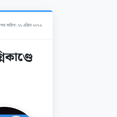
াশের তারিখ: ২২ এপ্রিল ২০২৬
িকাণ্ডে