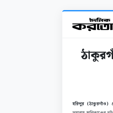
ঠাকুরগ
হরিপুর (ঠাকুরগাঁও) প
ভয়াবাহ অগ্নিকাণ্ডের ঘ